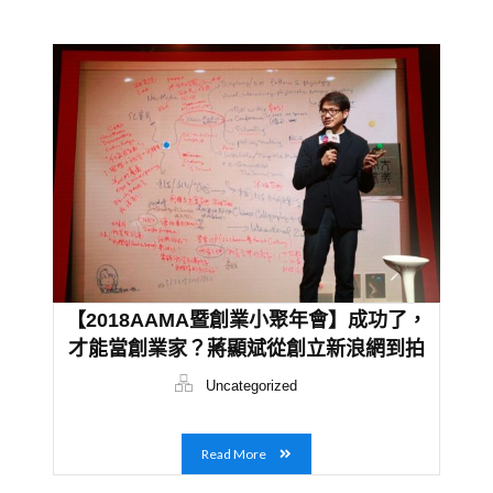
【2018AAMA暨創業小聚年會】成功了，
才能當創業家？蔣顯斌從創立新浪網到拍
紀錄片，學會看見自己的不足
Uncategorized
Read More