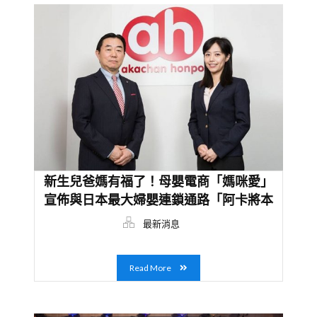
新生兒爸媽有福了！母嬰電商「媽咪愛」
宣佈與日本最大婦嬰連鎖通路「阿卡將本
舖」正式合作
最新消息
Read More