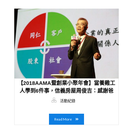
【2018AAMA暨創業小聚年會】當養雞工
人學到6件事，信義房屋周俊吉：感謝爸
爸拒絕再借我錢創業
活動紀錄
Read More