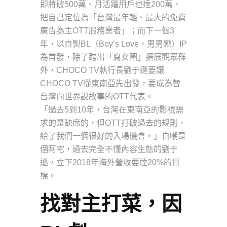
即將破500萬、月活躍用戶也達200萬，
把自己定位為「台灣最年輕、最大的免費
廣告為主OTT服務業者」；而下一個3
年，以自製BL（Boy’s Love，男男戀）IP
為首發，除了跨出「腐女圈」擴展觀眾群
外，CHOCO TV執行長劉于遜要讓
CHOCO TV從東南亞先出發，要成為替
台灣向世界說故事的OTT代表。
「過去5到10年，台灣在東南亞的影視需
求的是缺席的，但OTT打破過去的規則，
給了我們一個很好的入場機會。」自嘲是
個阿宅，過去完全不懂內容生態的劉于
遜，立下2018年海外營收要達20%的目
標。
找對主打菜，因