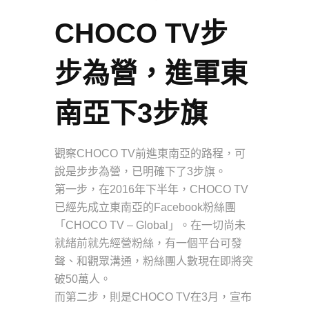
CHOCO TV步
步為營，進軍東
南亞下3步旗
觀察CHOCO TV前進東南亞的路程，可
說是步步為營，已明確下了3步旗。
第一步，在2016年下半年，CHOCO TV
已經先成立東南亞的Facebook粉絲團
「CHOCO TV – Global」。在一切尚未
就緒前就先經營粉絲，有一個平台可發
聲、和觀眾溝通，粉絲團人數現在即將突
破50萬人。
而第二步，則是CHOCO TV在3月，宣布