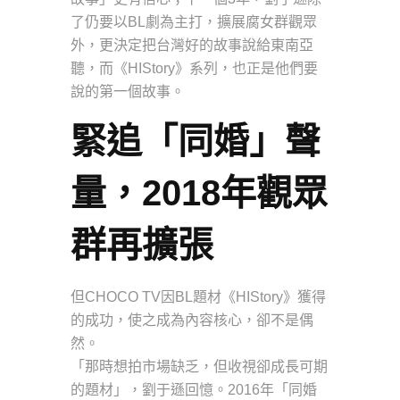
了仍要以BL劇為主打，擴展腐女群觀眾
外，更決定把台灣好的故事說給東南亞
聽，而《HIStory》系列，也正是他們要
說的第一個故事。
緊追「同婚」聲
量，2018年觀眾
群再擴張
但CHOCO TV因BL題材《HIStory》獲得
的成功，使之成為內容核心，卻不是偶
然。
「那時想拍市場缺乏，但收視卻成長可期
的題材」，劉于遜回憶。2016年「同婚