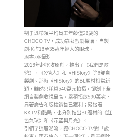
劉于遜帶領平均員工年齡僅26歲的
CHOCO TV，成功靠著戲劇採購、自製
劇搶占18至35歲年輕人的眼球。
周書羽/攝影
2016年起搶攻原創，推出了《我們是歐
爸》、《X情人》和《HIStory》等6部自
製劇。那時《HIStory》的BL題材相當新
穎，雖然只耗資540萬元拍攝，卻創下全
網自製劇收視最高，累積播放590萬次，
靠著廣告和版權銷售已獲利；緊接著
KKTV和酷瞧，也分別推出BL題材的《紅
色氣球》和《深藍與月光》。
引領了這股潮流，讓CHOCO TV對「說
故事」更有信心；下一個3年，劉于遜除