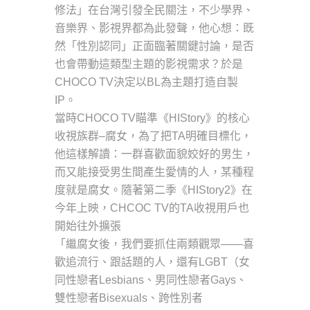
修法」在台灣引發全民關注，不少學界、
音樂界、影視界都為此發聲，他心想：既
然「性別認同」正面臨著關鍵討論，是否
也會帶動這類型主題的影視需求？於是
CHOCO TV決定以BL為主題打造自製
IP。
當時CHOCO TV瞄準《HIStory》的核心
收視族群–腐女，為了把TA明確目標化，
他這樣解讀：一群喜歡面貌姣好的男生，
而又能接受男生間產生愛情的人，某種程
度就是腐女。隨著第二季《HIStory2》在
今年上映，CHCOC TV的TA收視用戶也
開始往外擴張
「繼腐女後，我們要抓住兩類觀眾——喜
歡追流行、跟話題的人，還有LGBT（女
同性戀者Lesbians、男同性戀者Gays、
雙性戀者Bisexuals、跨性別者