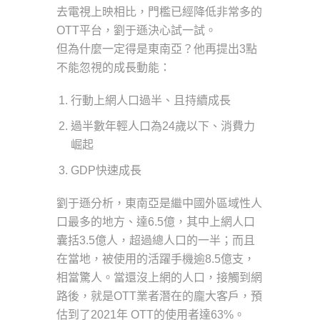
去電視上映相比，門檻已經降低非常多的
OTT平台，劉于遜決心試一試。
但為什麼一定得是東南亞？他再提出3點
不能忽視的成長動能：
行動上網人口過半、且持續成長
過半數年輕人口為24歲以下、消費力
崛起
GDP快速成長
劉于遜分析，東南亞是繼中國外區域性人
口最多的地方、達6.5億，其中上網人口
囊括3.5億人，超過總人口的一半；而且
在當地，被使用的活躍手機逾8.5億支，
相當驚人。當還沒上網的人口，接觸到網
路後，就是OTT業者潛在的龐大客戶，預
估到了2021年 OTT的使用者達63%。