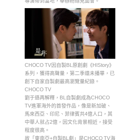
導演帶到當地，舉辦粉絲見面會。
CHOCO TV因自製BL原創劇《HIStory》
系列，獲得高聲量，第二季還未播畢，已
創下自家自製劇最高瀏覽量紀錄。
CHOCO TV
劉于遜再解釋，BL自製劇成為CHOCO
TV進軍海外的首發作品，像是新加破、
馬來西亞、印尼、菲律賓共4億人口，其
中華人就占2億，因文化背景相近，接受
程度很高。
故「東南亞+自製BL劇」是CHOCO TV海