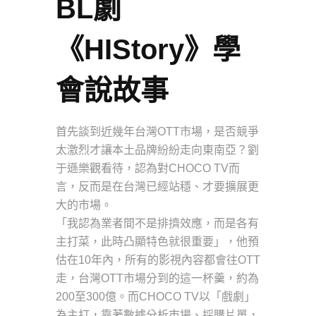
BL劇
《HIStory》學
會說故事
首先談到近幾年台灣OTT市場，是否競爭
太激烈才讓本土品牌紛紛走向東南亞？劉
于遜樂觀看待，認為對CHOCO TV而
言，反而是在台灣已經站穩、才要擴展更
大的市場。
「我認為業者間不是排擠效應，而是各有
主打菜，此時凸顯特色就很重要」，他預
估在10年內，所有的影視內容都會往OTT
走，台灣OTT市場分到的這一杯羹，約為
200至300億。而CHOCO TV以「戲劇」
為主打，靠著數據分析市場、採購片單，