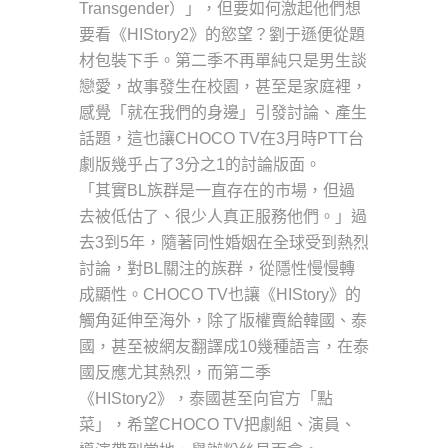
Transgender）」，但要如何激起他們想
要看《HIStory2》的慾望？劉于遜便從題
材包裝下手。第二季不再單純只是男生談
戀愛，故事發生在校園，甚至是家庭裡，
感覺「就在我們的身邊」引發討論、產生
話題，這也讓CHOCO TV在3月時PTT台
劇版幾乎占了3分之1的討論版面。
「其實BL族群是一直存在的市場，但過
去被低估了、很少人真正服務他們。」過
去3到5年，隨著同性婚姻在全球受到熱烈
討論，對BL關注的族群，從隱性慢慢轉
成顯性。CHOCO TV也讓《HIStory》的
觸角延伸至海外，除了版權賣給韓國、泰
國，甚至被網友翻譯成10幾種語言，在泰
國反應尤其熱烈，而第二季
《HIStory2》，泰國甚至向官方「點
菜」，希望CHOCO TV把劇組、演員、