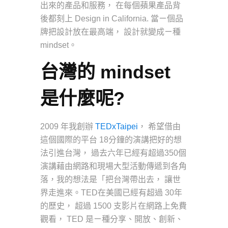
出來的產品和服務， 在每個蘋果產品背
後都刻上 Design in California. 當ㄧ個品
牌把設計放在最高端， 設計就變成ㄧ種
mindset。
台灣的 mindset
是什麼呢?
2009 年我創辦
TEDxTaipei
， 希望借由
這個國際的平台 18分鐘的演講把好的想
法引進台灣， 過去六年已經有超過350個
演講藉由網路和現場大型活動傳遞到各角
落，我的想法是「把台灣帶出去， 讓世
界走進來。TED在美國已經有超過 30年
的歷史， 超過 1500 支影片在網路上免費
觀看， TED 是ㄧ種分享、開放、創新、