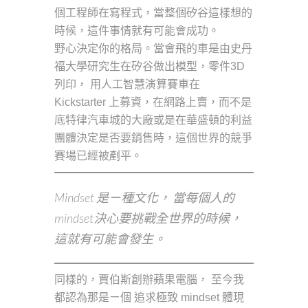
個工程師在寫程式，當整個矽谷這樣想的
時候，這件事情就有可能會成功。
野心決定你的格局。當會飛的車是由史丹
福大學研究生在矽谷做出模型，零件3D
列印， 用人工智慧演算賽車在
Kickstarter 上募資，在網路上賣，而不是
底特律汽車城的大廠或是在華盛頓的利益
團體決定是否要銷售時，這個世界的競爭
賽場已經被剷平。
Mindset 是ㄧ種文化， 當每個人的
mindset決心要挑戰全世界的時候，
這就有可能會發生。
同樣的，賈伯斯創辦蘋果電腦， 至今我
都認為那是ㄧ個 追求極致 mindset 體現