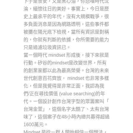
下子是食安，又是黑心油，你怨嘆時代沈
淪，緬懷往日的美好。事實上，今日是歷
史上最承平的年代，沒有大規模戰爭，很
多負面消息是因為網路透明，這些事件都
被攤在陽光底下檢視，當所有資訊是對稱
的，你就有判斷的依據，你所需要的能力
只是過濾垃圾資訊已。
當ㄧ個時代 mindset 形成後，接下來就是
行動。矽谷的mindset是改變世界，所有
的創業家都以此為最高榮譽。台灣的未來
世代創意百花齊放， mindset 也非常多樣
化，但是我覺得是非常正面，我認為我
們/正在尋找價值 (value searching)的年
代。ㄧ個設計創作台灣字型的眾籌案叫「
台灣金萱」，這個名字太酷了、太有台灣
味了，這個案子在48小時內總共募得超過
1600萬元。
Mindset 是從ㄧ群人開始相信ㄧ個想法，