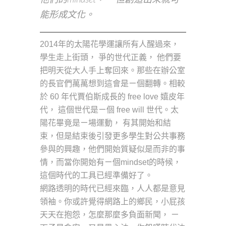
能形成文化。
2014年的太陽花學運讓所有人醒過來，
學生走上街頭， 爭的世代正義， 他們要
把明天從大人手上奪回來。那些在辦公室
的長官們萬萬想到這會是ㄧ個翻轉。相較
於 60 年代賈伯斯成長的 free love 嬉皮年
代， 這個世代是ㄧ個 free will 世代。太
陽花畢竟是ㄧ場運動， 有其開始和結
束，但是結束後引發更多學生對公共事務
參與的興趣，他們開始質疑似是而非的事
情，而當你開始有ㄧ個mindset的時候，
這個時代的工具已經準備好了。
網路透明的時代已經來臨，人人都是意見
領袖。你或許覺得網路上的鄉民，小屁孩
天天在抱怨，怎麼那麼多負面新聞， ㄧ