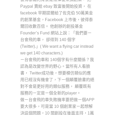
Paypal 賣給 ebay 致富後開始投資， 在
facebook 早期提爾給了佐克伯 50萬美金
的創業基金，Facebook 上市後，彼得泰
爾回收數百倍。 他創辦的創投基金
Founder’s Fund 網站上說：「我們要ㄧ
台會飛的車， 卻得到 140 個字
(Twitter).」( We want a flying car instead
we get 140 characters.)
ㄧ台會飛的車和 140個字有什麼關係？我
認為是改變世界的野心。當所有人看臉
書， Twitter成功後，想要模仿類似的應
用已經沒有機會了，下ㄧ個顛覆臉書的絕
對不會是更好用的類似服務， 顛覆既有
服務的ㄧ定是ㄧ個全新的player。
做ㄧ台會飛的車失敗機率要把做ㄧ個APP
要大很多，可是當 10 個創業家ㄧ起想解
決這個問題，10 間創投在後面支持，1萬