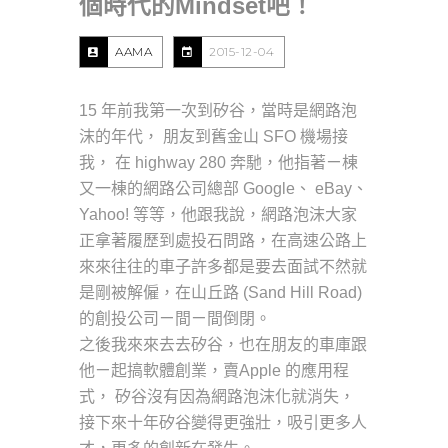
個時代的Mindset吧！
AAMA
2015-12-04
15 年前我第一次到矽谷，當時是網路泡
沫的年代， 朋友到舊金山 SFO 機場接
我， 在 highway 280 奔馳，他指著ㄧ棟
又一棟的網路公司總部 Google、 eBay、
Yahoo! 等等，他跟我說，網路泡沫大家
正拿著履歷到處投石問路，在高速公路上
來來往往的車子許多都是要去面試不然就
是剛被解僱，在山丘路 (Sand Hill Road)
的創投公司ㄧ間ㄧ間倒閉。
之後我來來去去矽谷，也在朋友的車庫跟
他ㄧ起搞軟體創業，賣Apple 的應用程
式， 矽谷沒有因為網路泡沫化就消失，
接下來十年矽谷變得更強壯，吸引更多人