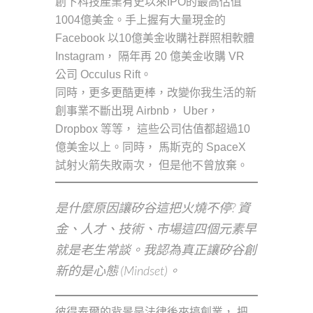
創下科技產業有史以來IPO的最高估值
1004億美金。手上握有大量現金的
Facebook 以10億美金收購社群照相軟體
Instagram， 隔年再 20 億美金收購 VR
公司 Occulus Rift。
同時，更多更酷更棒，改變你我生活的新
創事業不斷出現 Airbnb， Uber，
Dropbox 等等， 這些公司估值都超過10
億美金以上。同時， 馬斯克的 SpaceX
試射火箭失敗兩次， 但是他不曾放棄。
是什麼原因讓矽谷這把火燒不停? 資
金、人才、技術、市場這四個元素早
就是老生常談。我認為真正讓矽谷創
新的是心態 (Mindset)。
彼得泰爾的背景是法律後來搞創業， 把