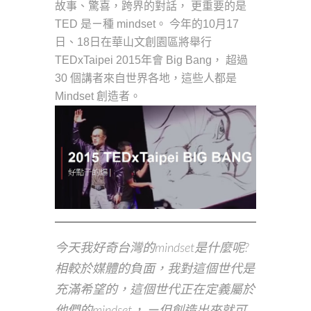
故事、驚喜，跨界的對話， 更重要的是
TED 是ㄧ種 mindset。 今年的10月17
日、18日在華山文創園區將舉行
TEDxTaipei 2015年會 Big Bang， 超過
30 個講者來自世界各地，這些人都是
Mindset 創造者。
今天我好奇台灣的mindset是什麼呢?
相較於媒體的負面，我對這個世代是
充滿希望的，這個世代正在定義屬於
他們的mindset， ㄧ但創造出來就可