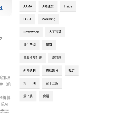
AAMA
A輪融資
Inside
LGBT
Marketing
Newsweek
人工智慧
，
共生空間
募資
台北搖籃計畫
愛料理
新聞週刊
杰德影音
社群
、新加坡
第十一期
第十二期
資金（約
蕭上農
食譜
月B輪募
業AI
企業需