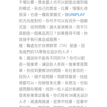
千場比賽，獎金獵人也可以創造出端到端
的模式，有自己的獎金、比賽，慢慢扎得
很深，也是一種商業模式。做
UNIPLAY
的方向是對的，你可不可以有另外一個模
式是：找到問題，請大家來解決，而不只
是創造一個產品而已？如果覺得不錯，你
就接手執行產品或服務。
楊：難處在於目標群眾（TA）是誰，因
為我們的TA聚焦在設計的人才。
朱：誰說你不能有不同的TA？你可以創
造一個事業，讓這些人參與。做事業很簡
單，你找到要解決的問題、有社會目的、
找到人，錢不是問題，用群眾募資、找投
資都可以。你辦很多比賽，有想法，也知
道問題在哪裡，找到一些人設計新網站，
發表新事業試看看。你已經有38萬名設計
人才，過濾再過濾，從質中找量，從量中