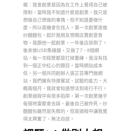
楊：我會創業是因為在工作上覺得自己被
限制，當時我不知道什麼是創業，我只是
想做自己想做的事情，但不知道要做什
麼，所以是機會在找人。第一次創業是做
炒麵麵包，起於我朋友想開店賣創意食
物，我跟他一起創業，一年後店就倒了。
後來做USB集線器，又做了7、8個網
站，每一次經歷都是打掉重練，我沒有找
到一個正中紅心的題目。當時網站成本
低，另一個共同創辦人張芷芸專門做網
站，我們擁有快速嘗試、試驗的能力，大
概兩個月，我就會知道想法到底行不行。
創業過程中有很多陷阱，第一次創業幾乎
每個地雷都會去踩，最後自己被炸死。炒
麵麵包雖然是失敗的，但是過程中讓我覺
得太興奮了，無法自拔。