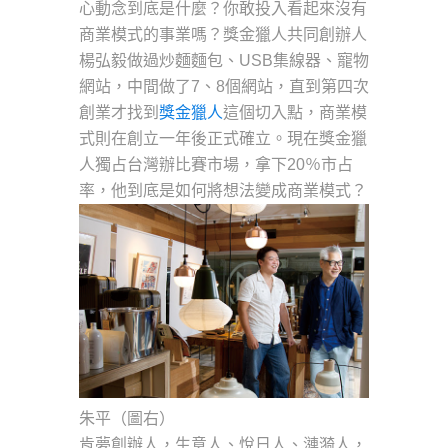
心動念到底是什麼？你敢投入看起來沒有
商業模式的事業嗎？獎金獵人共同創辦人
楊弘毅做過炒麵麵包、USB集線器、寵物
網站，中間做了7、8個網站，直到第四次
創業才找到
獎金獵人
這個切入點，商業模
式則在創立一年後正式確立。現在獎金獵
人獨占台灣辦比賽市場，拿下20％市占
率，他到底是如何將想法變成商業模式？
朱平（圖右）
肯夢創辦人，生意人、悅日人、漣漪人，