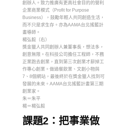
創辦人。致力推廣有更高社會目的的營利
企業商業模式（Profit for Purpose
Business），鼓勵年輕人共同創造生活，
而不只是求生存。亦為AAMA台北搖籃計
畫導師。
楊弘毅（右）
獎金獵人共同創辦人兼董事長，想法多，
創意無限。在科技公司擔任工程師，不務
正業跑去創業，直到第三次創業才辭掉工
作專心創業。做過餐飲業、文創小物與
7、8個網站，最後終於在獎金獵人找到可
發展的未來。AAMA台北搖籃計畫第三期
創業家。
朱＝朱平
楊＝楊弘毅
課題2：把事業做