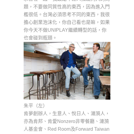
題，不要做同質性高的東西，因為進入門
檻很低。台灣必須思考不同的東西，我很
擔心創業泡沫化，你自己看也是嘛，如果
你今天不做UNIPLAY繼續轉型的話，你
也會碰到瓶頸。
朱平（左）
肯夢創辦人，生意人、悅日人、漣漪人，
亦為肯邦、肯愛Nonzero非零餐廳、漣漪
人基金會、Red Room及Forward Taiwan