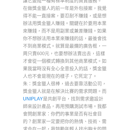
讓它變成一種有標準制度的買賣服務。
在做獎金獵人的前一年是外包接案，我覺
得不能一直接案，要忍耐不賺錢，或是想
辦法用獎金獵人賺錢。關鍵在於要用本業
來賺錢，而不是用副業或兼差賺錢。如果
你不想辦法用本業來賺錢的話，最後會找
不到商業模式。就算是最爛的廣告框，一
周只賣600元，也要想辦法賣出去，這樣
才會從一個模式轉換到其他商業模式。如
果我當時沒有全心全意投入的話，獎金獵
人也不會是現在的樣子，它死定了。
朱：獎金獵人很棒，過去要靠活動公司，
獎金獵人就是在解決比賽的需求問題。而
UNIPLAY
是共創平台，找到需求邀設計
師來設計產品，再用預購測試市場。我都
會問創業家：你們的事業是否有社會目
的？創業家一定要把你的熱情、技術、需
求合在一起，我鼓勵年輕人找出夠大的問