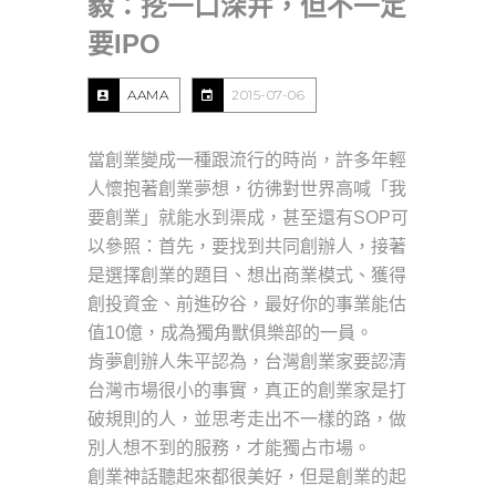
毅：挖一口深井，但不一定
要IPO
AAMA
2015-07-06
當創業變成一種跟流行的時尚，許多年輕
人懷抱著創業夢想，彷彿對世界高喊「我
要創業」就能水到渠成，甚至還有SOP可
以參照：首先，要找到共同創辦人，接著
是選擇創業的題目、想出商業模式、獲得
創投資金、前進矽谷，最好你的事業能估
值10億，成為獨角獸俱樂部的一員。
肯夢創辦人朱平認為，台灣創業家要認清
台灣市場很小的事實，真正的創業家是打
破規則的人，並思考走出不一樣的路，做
別人想不到的服務，才能獨占市場。
創業神話聽起來都很美好，但是創業的起