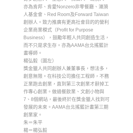
亦為肯邦、肯愛Nonzero非零餐廳、漣漪
人基金會、Red Room及Forward Taiwan
創辦人。致力推廣有更高社會目的的營利
企業商業模式（Profit for Purpose
Business），鼓勵年輕人共同創造生活，
而不只是求生存。亦為AAMA台北搖籃計
畫導師。
楊弘毅（圖左）
獎金獵人共同創辦人兼董事長，想法多，
創意無限。在科技公司擔任工程師，不務
正業跑去創業，直到第三次創業才辭掉工
作專心創業。做過餐飲業、文創小物與
7、8個網站，最後終於在獎金獵人找到可
發展的未來。AAMA台北搖籃計畫第三期
創業家。
朱＝朱平
楊＝楊弘毅