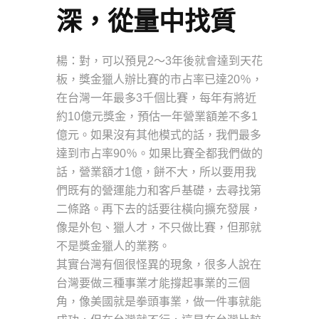
深，從量中找質
楊：對，可以預見2～3年後就會達到天花
板，獎金獵人辦比賽的市占率已達20％，
在台灣一年最多3千個比賽，每年有將近
約10億元獎金，預估一年營業額差不多1
億元。如果沒有其他模式的話，我們最多
達到市占率90％。如果比賽全都我們做的
話，營業額才1億，餅不大，所以要用我
們既有的營運能力和客戶基礎，去尋找第
二條路。再下去的話要往橫向擴充發展，
像是外包、獵人才，不只做比賽，但那就
不是獎金獵人的業務。
其實台灣有個很怪異的現象，很多人說在
台灣要做三種事業才能撐起事業的三個
角，像美國就是拳頭事業，做一件事就能