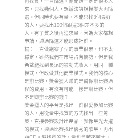
再找質，一直篩選。剛開始一定是很多人
來，只找幾個人，想辦法讓規模變大再篩
選。但同時也要有量，不能只找3個最好
的人，要找出100個跟這3個差不多的
人。有了質之後再追求量，因為大家都想
申請，透過篩選才能形成社群。
楊：一直做跑案子型的事業很累，也不太
穩定，雖然我們在市場占有優勢，但是我
希望能找到長遠的被動式收入，用同一種
模式，但改做其他商業模式。我們的核心
是辦比賽，獎金獵人賺的是幫你辦比賽過
程的費用。有沒有可能一樣是辦比賽，但
不是賺辦比賽的錢？
獎金獵人的平台是找出一群很愛參加比賽
的人，用從量中找質的方式找出一些菁
英，直接參賽設計出產品，就像星光大道
的模式，透過比賽找出優秀的歌星，再出
版CD。越找質的話，量也會越來越大，