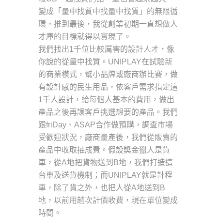
變成「量中找質中找量中找質」的無限循
環，推到最後，我從創業初期一直想做人
才庫的目標就得以實現了。
我們找出1千位比較厲害的設計人才，像
你說的從量中找質。UNIPLAY在試驗新
的商業模式，幫小品牌或廠商辦比賽，做
有設計感的民生用品，依客戶需求指定這
1千人設計，給每個人基本的費用，做出
產品之後再讓客戶挑選想要的產品。我們
跟friDay、ASAP合作做預購，調查市場
受歡迎狀況，廠商量產後，我們從販賣的
產品中收取抽成費。假設獎金獵人是貨
車，從A地把貨物送到B地，我們打造這
台車及送貨機制；而UNIPLAY就是計程
車，除了貨之外，也把人從A地送到B
地，以前用趟次計價收費，現在單位變成
時間。