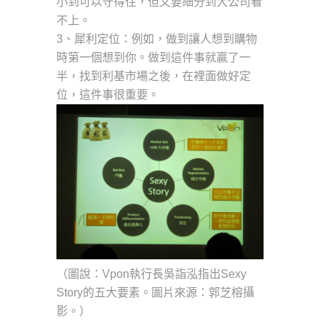
小到可以守得住，但又要細分到大公司看
不上。
3、犀利定位：例如，做到讓人想到購物
時第一個想到你。做到這件事就贏了一
半，找到利基市場之後，在裡面做好定
位，這件事很重要。
（圖說：Vpon執行長吳詣泓指出Sexy
Story的五大要素。圖片來源：郭芝榕攝
影。）