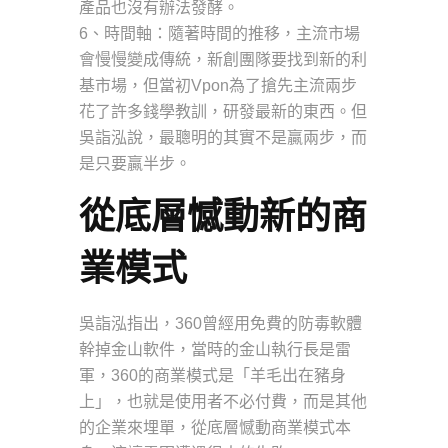
產品也沒有辦法發酵。
6、時間軸：隨著時間的推移，主流市場
會慢慢變成傳統，新創團隊要找到新的利
基市場，但當初Vpon為了搶先主流兩步
花了許多錢學教訓，研發最新的東西。但
吳詣泓說，最聰明的其實不是贏兩步，而
是只要贏半步。
從底層憾動新的商
業模式
吳詣泓指出，360曾經用免費的防毒軟體
幹掉金山軟件，當時的金山執行長是雷
軍，360的商業模式是「羊毛出在豬身
上」，也就是使用者不必付費，而是其他
的企業來埋單，從底層憾動商業模式本