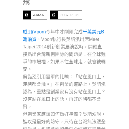
飛
AAMA
2014-12-09
威朋(Vpon)
今年中才剛剛完成
千萬美元B
輪融資
，Vpon執行長吳詣泓出席Meet
Taipei 2014創新創業展演說時，開頭直
接點出台灣新創團隊的問題是：在全球競
爭的市場裡，如果不往全球走，就會被輾
斃。
吳詣泓引用雷軍的比喻：「站在風口上，
連豬都會飛。」在創業的道路上，吳詣泓
認為，重點是創業家有沒有站在風口上？
沒有站在風口上的話，再好的豬都不會
飛。
但創業家應該如何做好準備？吳詣泓說，
進攻是最好的防守，只待在台灣無法跟全