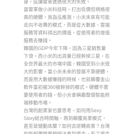
身，這讓雷軍遭遇很大的失敗。
當雷軍做小米科技時，打出低價但規格很
高的硬體，吳詣泓推測，小米未來有可能
走向不收費的模式，而是從大數據、雲端
服務等資料得出的價值，從使用者的增值
服務去賺錢。
韓國的GDP今年下降，因為三星銷售量
下滑。而小米的出貨量已經幹掉三星，在
全世界最大的市場中國，韓國受到小米很
大的影響，當小米未來的發展不靠硬體，
而是用大數據賺錢的時候，也就顛覆金山
軟件當初被360被幹掉的模式。硬體不需
要使用者的錢，但小米會稱霸整個智能終
端移動市場。
台灣的創業家也要思考，如何用Sexy
Story結合時間軸，再到顛覆商業模式，
甚至是憾動底層？如何去逆轉商業？台灣
的新創團隊要想辦法拿到資金，有了資金