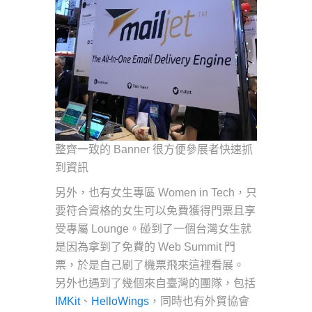
整齊一致的 Banner 很方便參展者快速抓
到資訊
另外，也有女生專區 Women in Tech，只
要符合資格的女生可以免費獲得門票且享
受專屬 Lounge。碰到了一個台灣女生就
是因為拿到了免費的 Web Summit 門
票，於是自己刷了機票飛來這裡看展。
另外也遇到了幾個來自臺灣的團隊，包括
IMKit
、
HelloWings
，同時也有外貿協會