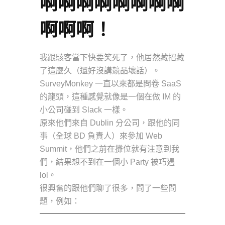
啊啊啊啊啊啊啊啊
啊啊啊！
我跟駭客當下快要笑死了，他居然藏招藏
了這麼久（還好沒講競品壞話）。
SurveyMonkey 一直以來都是問卷 SaaS
的龍頭，這種感覺就像是一個在做 IM 的
小公司碰到 Slack 一樣。
原來他們來自 Dublin 分公司，跟他的同
事（全球 BD 負責人）來參加 Web
Summit，他們之前在攤位就有注意到我
們，結果想不到在一個小 Party 被巧遇
lol。
很興奮的跟他們聊了很多，問了一些問
題，例如：