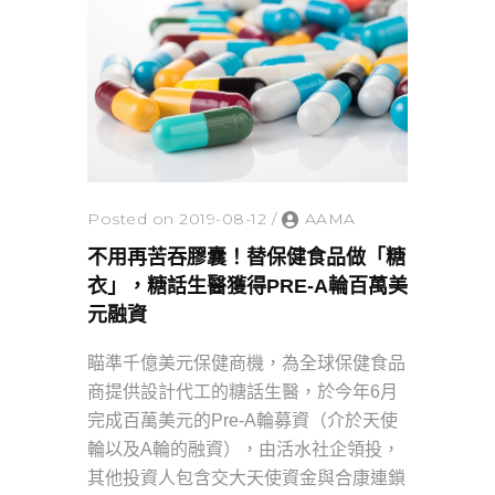
Posted on 2019-08-12
/
AAMA
不用再苦吞膠囊！替保健食品做「糖
衣」，糖話生醫獲得PRE-A輪百萬美
元融資
瞄準千億美元保健商機，為全球保健食品
商提供設計代工的糖話生醫，於今年6月
完成百萬美元的Pre-A輪募資（介於天使
輪以及A輪的融資），由活水社企領投，
其他投資人包含交大天使資金與合康連鎖