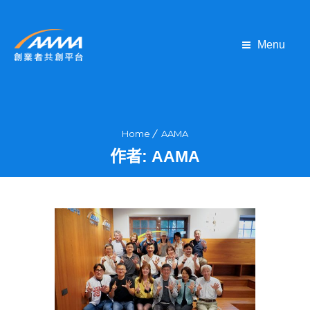
Menu
Home
AAMA
作者:
AAMA