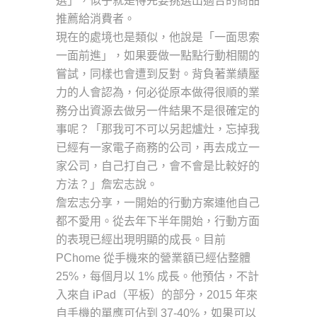
選」，似乎就是得先要挑選出適合的商品
推薦給消費者。
現在的處境也是類似，他說是「一面思索
一面前進」，如果要做一點點行動相關的
嘗試，同樣也會遭到反對。背負著業績壓
力的人會認為，何必從原本做得很順的業
務分出資源去做另一件結果不是很確定的
事呢？「那我可不可以另起爐灶，忘掉我
已經有一家電子商務的公司，再去成立一
家公司，自己打自己，會不會是比較好的
方法？」詹宏志說。
詹宏志分享，一開始的行動方案連他自己
都不愛用。從去年下半年開始，行動方面
的表現已經出現明顯的成長。目前
PChome 從手機來的營業額已經佔整體
25%，每個月以 1% 成長。他預估，不計
入來自 iPad（平板）的部分，2015 年來
自手機的單應可佔到 37-40%，如果可以