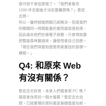
版可就不會這麼做了。「我們會看完
1500 件衣服後才決定要購買嗎？」詹宏
志問。
所以，雖然頻寬問題已經解決，但是我們
的眼睛同一時間能看的東西還是很有限，
因此過去他們在做電子商務，只會想說要
把整座森林搬過來，讓使用者自己找樹。
「現在我們得要知道使用者要找的是哪一
棵樹。」
Q4: 和原來 Web
有沒有關係？
詹宏志也好奇，未來人們還會買 PC 嗎？
還是會改用另一個大螢幕？詹宏志也自
問，已經累積的資料庫是基礎還是包袱，