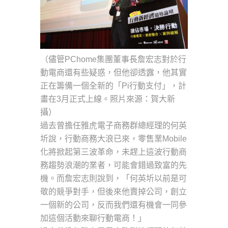
（儘管PChome集團董事長詹宏志對於行
動電商還有些疑惑，但他卻透露，他其實
正在籌備一個全新的「Pi行動支付」，計
畫在3月正式上線。照片來源：賀大新
攝）
過去曾擔任雅虎電子商務群總經理的何英
圻說，行動商務大浪已來，零售業Mobile
化將掀起第三波革命，未趕上這波行動商
務趨勢浪潮的業者，可能會錯過致富的先
機。而詹宏志則說到，「何英圻以前是可
敬的競爭對手，但後來他賣掉公司，創立
一個新的公司，反而我們還有機會一同參
加這個活動來聊行動電商！」