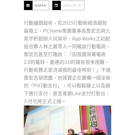
AAMA
2015-01-15
行動議題超夯，在2015行動新經濟趨勢
論壇上，PChome集團董事長詹宏志與九
易宇軒創辦人何英圻、App Works之初創
投合夥人林之晨等人一同暢談行動電商，
詹宏志甚至打趣說：「因我還背著電商
2.0的龜殼，要邁向3.0的路有很多困難，
行動商務正是消滅我的最佳時刻！」不過
詹宏志卻透露，他其實正在籌備一個全新
的「Pi行動支付」，可以輕鬆線上以及線
下進行支付，甚至會跟Line支付打對台，
3 月也將正式上線。