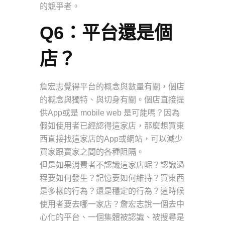
的競爭者。
Q6：平台還是個
店？
詹宏志覺得平台的概念與數量有關，個店
的概念與獨特、與切身有關。個店直接提
供App或是 mobile web 是可能嗎？因為
假如使用者已經認得這家店，那麼想買東
西直接找這家店的App或網站，可以減少
買家跟賣家之間的各種阻隔。
但是如果消費者不認識這家店呢？認識過
程要如何發生？記憶要如何維持？買東西
是多樣的行為？還是穩定的行為？這時候
使用者要去哪一家店？詹宏志說一個去中
心化的平台、一個集體被認識、被搜尋是