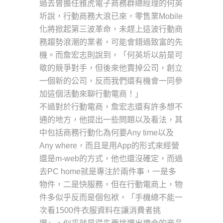
過去曾擔任雅虎電子商務群總經理的何英
圻說，行動商務大浪已來，零售業Mobile
化將掀起第三波革命，未趕上這波行動商
務趨勢浪潮的業者，可能會錯過致富的先
機。而詹宏志則說到，「何英圻以前是可
敬的競爭對手，但後來他賣掉公司，創立
一個新的公司，反而我們還有機會一同參
加這個活動來聊行動電商！」
不過對於行動電商，詹宏志還有許多想不
通的地方，他提出一些問題以及看法，其
中包括商務行動化為何要Any time以及
Any where，而且是用App的形式來經營
還是m-web的方式，他也還沒確定，而過
去PC home就是專注於兩件事，一是多
物件，二是快服務，但在行動電商上，物
件多似乎反而是個包袱，「手機總不能一
次看1500件衣服資料在讓消費者挑