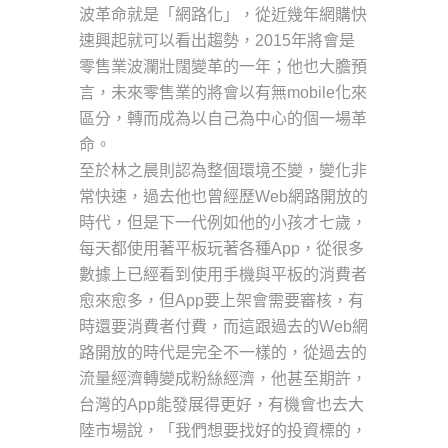
波革命就是「網路化」，從近幾年網購快
速興起就可以看出趨勢，2015年將會是
零售業波瀾壯闊變革的一年；他也大膽預
言，未來零售業的將會以有無mobile化來
區分，轉而成為以自己為中心的個一場革
命。
至於林之晨則認為整個環境丕變，變化非
常快速，過去他也曾經歷Web網路開放的
時代，但是下一代例如他的小孩才七歲，
每天都使用著平板玩著各種App，從很多
數據上已經看到使用手機與平板的消費者
愈來愈多，但App要上架會需要審核，有
時還要消費者付費，而這跟過去的Web網
路開放的時代是完全不一樣的，從過去的
流量經濟轉變成粉絲經濟，他甚至期許，
台灣的App能發展得更好，有機會也去大
陸市場說，「我們想要找好的投資標的，