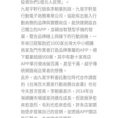
投資你們1億元人民幣」。
九易宇軒行銷長李朝基則說，九易宇軒是
行動電子商務專業公司，協助有志進入行
動商務的品牌與實體商店，能快速開設自
己獨立的APP，並籍由智慧型手機的發
展，整合品牌線上與線下的行動商機，一
年來已經幫助近1000家台灣大中小網購
商家及門市業者打造品牌專屬的APP，總
下載量超過500萬，其中有數十家商店
APP單月營收破百萬、甚至千萬，超乎傳
統網路商店業者的想像。
此外，由九易宇軒委託數位時代合作調查
的《台灣百大賣家行動商務白皮書》也在
今天首次發表。李朝基表示，2014年台
灣網購市場還是持續在成長，但是競爭愈
來愈激烈、毛利也愈來愈低，許多店家開
始逐步發展自己的官網，並透過APP開店