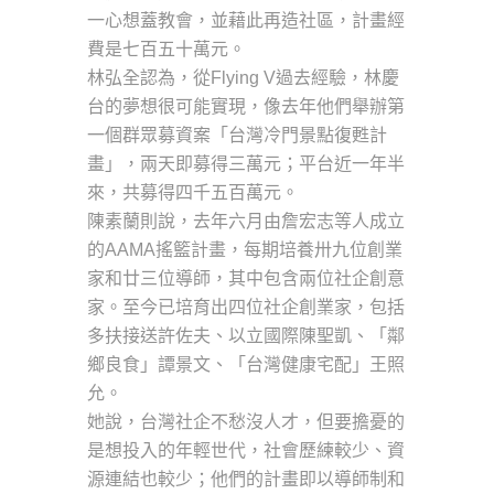
一心想蓋教會，並藉此再造社區，計畫經
費是七百五十萬元。
林弘全認為，從Flying V過去經驗，林慶
台的夢想很可能實現，像去年他們舉辦第
一個群眾募資案「台灣冷門景點復甦計
畫」，兩天即募得三萬元；平台近一年半
來，共募得四千五百萬元。
陳素蘭則說，去年六月由詹宏志等人成立
的AAMA搖籃計畫，每期培養卅九位創業
家和廿三位導師，其中包含兩位社企創意
家。至今已培育出四位社企創業家，包括
多扶接送許佐夫、以立國際陳聖凱、「鄰
鄉良食」譚景文、「台灣健康宅配」王照
允。
她說，台灣社企不愁沒人才，但要擔憂的
是想投入的年輕世代，社會歷練較少、資
源連結也較少；他們的計畫即以導師制和