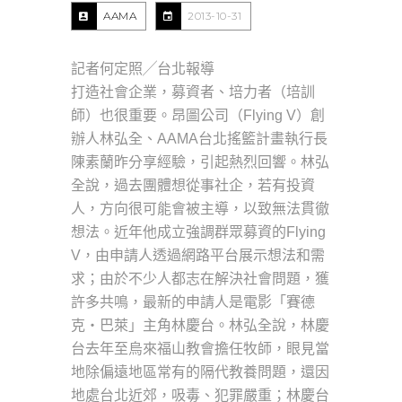
AAMA
2013-10-31
記者何定照╱台北報導
打造社會企業，募資者、培力者（培訓
師）也很重要。昂圖公司（Flying V）創
辦人林弘全、AAMA台北搖籃計畫執行長
陳素蘭昨分享經驗，引起熱烈回響。林弘
全說，過去團體想從事社企，若有投資
人，方向很可能會被主導，以致無法貫徹
想法。近年他成立強調群眾募資的Flying
V，由申請人透過網路平台展示想法和需
求；由於不少人都志在解決社會問題，獲
許多共鳴，最新的申請人是電影「賽德
克‧巴萊」主角林慶台。林弘全說，林慶
台去年至烏來福山教會擔任牧師，眼見當
地除偏遠地區常有的隔代教養問題，還因
地處台北近郊，吸毒、犯罪嚴重；林慶台