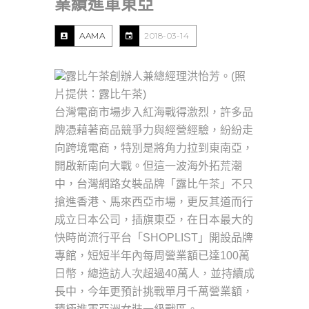
業績進軍東亞
AAMA
2018-03-14
露比午茶創辦人兼總經理洪怡芳。(照
片提供：露比午茶)
台灣電商市場步入紅海戰得激烈，許多品
牌憑藉著商品競爭力與經營經驗，紛紛走
向跨境電商，特別是將角力拉到東南亞，
開啟新南向大戰。但這一波海外拓荒潮
中，台灣網路女裝品牌「露比午茶」不只
搶進香港、馬來西亞市場，更反其道而行
成立日本公司，插旗東亞，在日本最大的
快時尚流行平台「SHOPLIST」開設品牌
專館，短短半年內每周營業額已達100萬
日幣，總造訪人次超過40萬人，並持續成
長中，今年更預計挑戰單月千萬營業額，