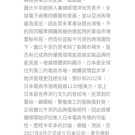
積極進軍亞洲女裝一級戰區。
露比午茶創辦人兼總經理洪怡芳表示，全
球電子商務持續蓬勃發展，並以亞洲表現
最為突出，因此眾多業者站穩台灣後，不
約而同瞄準網購商機快速起飛的東協市場
重點布局。然而在這股不可逆的跨境趨勢
下，露比午茶仍思考除了新興市場外，是
否有已成熟的優質環境能提高女裝品牌的
能見度。根據媒體資料顯示，日本是全球
位列第三的電商市場，網購習慣起步早、
物流管理更冠絕全球，預計到2022年，
日本電商市值將超過1130億美元。加上
日本是世界流行文化的發送地，民眾對於
蕾絲、蝴蝶結、繁複做工的服飾喜好高，
正與露比午茶的品牌風格相符，因此經營
團隊開始評估進入日本電商市場的可能
性，歷經半年多的討論、模擬、測試，在
2017年8月正式成立日本公司，率先進駐