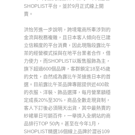
SHOPLIST平台，並於9月正式線上開
賣。
洪怡芳進一步說明，跨境電商所牽涉到的
金流與稅務複雜，且日本客人傾向在已建
立信賴度的平台消費，因此現階段露比午
茶的經營模式採與在地平台業者合作，借
力使力，而SHOPLIST以販售服飾為主，
旗下超過600個品牌，客群鎖定18至45歲
的女性，自然成為露比午茶搶進日本的首
選。目前露比午茶品牌專館提供近400款
的衣服、洋裝、飾品選擇，每月營業額穩
定成長20%至30%，商品全數走現貨制，
客人下訂後必須隔天出貨，其中最熱賣的
紗裙單日可銷百件，一舉擠入全網站的商
品排行TOP 50內。甚至在今年1月，
SHOPLIST精選16個線上品牌於澀谷109