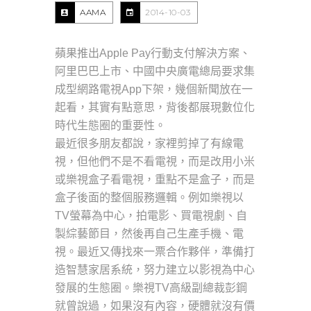
AAMA
2014-10-03
蘋果推出Apple Pay行動支付解決方案、
阿里巴巴上市、中國中央廣電總局要求集
成型網路電視App下架，幾個新聞放在一
起看，其實有點意思，背後都展現數位化
時代生態圈的重要性。
最近很多朋友都說，家裡剪掉了有線電
視，但他們不是不看電視，而是改用小米
或樂視盒子看電視，重點不是盒子，而是
盒子後面的整個服務邏輯。例如樂視以
TV螢幕為中心，拍電影、買電視劇、自
製綜藝節目，然後再自己生產手機、電
視。最近又傳找來一票合作夥伴，準備打
造智慧家居系統，努力建立以影視為中心
發展的生態圈。樂視TV高級副總裁彭鋼
就曾說過，如果沒有內容，硬體就沒有價