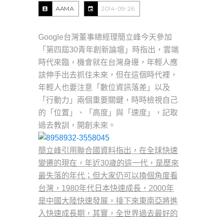
AAMA
2014-09-26
Google台灣董事總經理簡立峰今天參加
「第四屆30青年創新
論壇」時指出，雲端
時代來臨，機會就在台灣身邊，
年輕人應
該伸手出去抓住未來，但在這個時代裡，
年輕人也要注意「
數位資訊落差」以及
「行動力」兩個重要關鍵，時時檢視自己
的「
位置」、「高度」與「速度」，記取
過去教訓，開創未來。
簡立峰引用聯合國資料指出，在全球快速
變遷的現在，年近30
歲的
這一代，是歷來
最失落的年代；但大家仍可以換個角度看
台灣，19
80
年代日本快速成長，2000
年
是中國大陸快速發展，
接下來東南亞將進
入快速成長期，其實，
全世界過去最好的