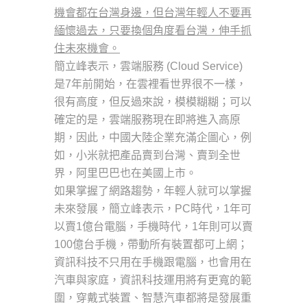
機會都在台灣身邊，
但台灣年輕人不要再
緬懷過去，只要換個角度看台灣，
伸手抓
住未來機會。
簡立峰表示，雲端服務 (Cloud Service)
是7年前開始，在雲裡看世界很不一樣，
很有高度，但反過來說，模模糊糊；可以
確定的是，
雲端服務現在即將進入高原
期，因此，中國大陸企業充滿企圖心，
例
如，小米就把產品賣到台灣、賣到全世
界，
阿里巴巴也在美國上市。
如果掌握了網路趨勢，年輕人就可以掌握
未來發展，簡立峰表示，P
C時代，1年可
以賣1億台電腦，手機時代，1年則可以賣
100億
台手機，帶動所有裝置都可上網；
資訊科技不只用在手機跟電腦，
也會用在
汽車與家庭，資訊科技運用將有更寬的範
圍，穿戴式裝置、
智慧汽車都將是發展重