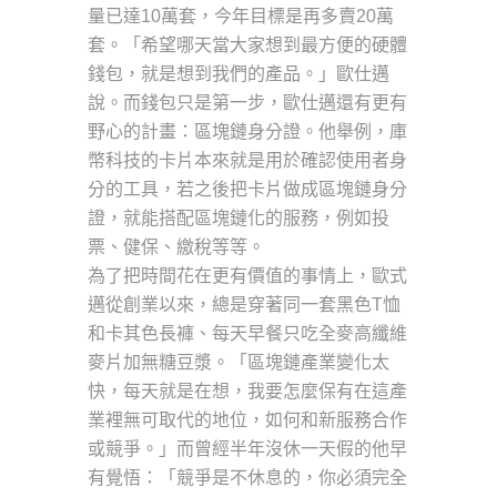
量已達10萬套，今年目標是再多賣20萬
套。「希望哪天當大家想到最方便的硬體
錢包，就是想到我們的產品。」歐仕邁
說。而錢包只是第一步，歐仕邁還有更有
野心的計畫：區塊鏈身分證。他舉例，庫
幣科技的卡片本來就是用於確認使用者身
分的工具，若之後把卡片做成區塊鏈身分
證，就能搭配區塊鏈化的服務，例如投
票、健保、繳稅等等。
為了把時間花在更有價值的事情上，歐式
邁從創業以來，總是穿著同一套黑色T恤
和卡其色長褲、每天早餐只吃全麥高纖維
麥片加無糖豆漿。「區塊鏈產業變化太
快，每天就是在想，我要怎麼保有在這產
業裡無可取代的地位，如何和新服務合作
或競爭。」而曾經半年沒休一天假的他早
有覺悟：「競爭是不休息的，你必須完全