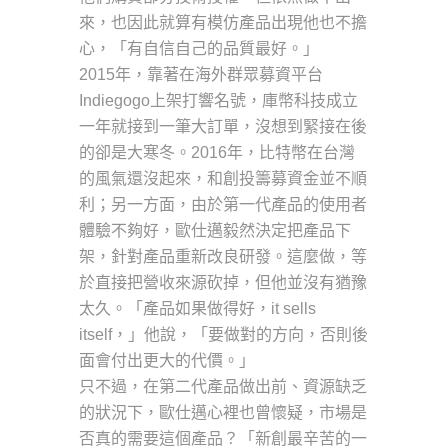
來，也因此就算有模仿產品出現他也不擔
心，「有自信自己的品質最好。」
2015年，靠著在海外群眾募資平台
Indiegogo上架打響名號，庫幣科技成立
一年就接到一筆大訂單，沒想到緊接在後
的卻是大寒冬。2016年，比特幣在台灣
的風氣還沒起來，和創投籌募資金並不順
利；另一方面，由於第一代產品的使用者
體驗不夠好，歐仕邁毅然決定把產品下
架，針對產品重新改良研發。這麼做，等
於直接把營收來源砍掉，但他並沒有猶豫
太久。「產品如果做得好，it sells
itself，」他說，「要做對的方向，否則後
面會付出更大的代價。」
只不過，在第二代產品做出前、資源缺乏
的狀況下，歐仕邁心裡也曾懷疑，市場是
否真的需要這個產品？「新創最辛苦的一