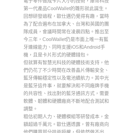
電子零件做成卡片大小的技術，庫幣科技
第一代產品CoolWallet的雛形就此誕生。
回想研發過程，歐仕邁仍覺得有趣，當時
為了配合遍布在加拿大、台灣和英國的團
隊成員，會議時間常在凌晨四點。推出至
今三年，CoolWallet仍是市面上唯一有藍
牙連線能力、同時支援iOS和Android手
機，且是卡片形式的硬體錢包。
但就算有智慧光科技的硬體技術支持，他
們仍花了不少時間在改善晶片傳輸安全、
藍牙傳輸穩定性以及電池續航力。其中光
是藍牙這件事，就要解決和不同廠牌手機
的共容性、找出對的藍牙通訊方式，需要
軟體、韌體和硬體廠商不斷地配合測試和
調整。
粗估初期人力、硬體模組等研發成本，金
額超過千萬元。歐仕邁透露，曾有廠商向
他們購買部分技術授權，但依然做不出