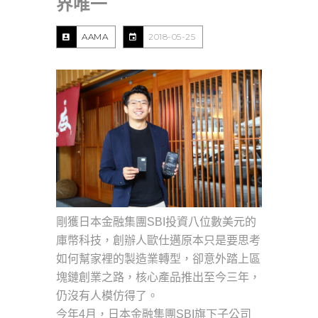
界唯一
AAMA
2018-05-25
剛獲日本金融集團SBI投資八位數美元的
庫幣科技，創辦人歐仕邁原本只是要思考
如何幫家裡的製造業轉型，卻意外踏上區
塊鏈創業之路，核心產品推出至今三年，
仍沒有人模仿得了。
今年4月，日本金融集團SBI旗下子公司