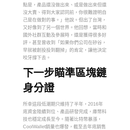
點是，產品還沒做出來、或是做出來但還
沒大賣、得到大家認同前，你很難證明自
己是在做對的事。」他說。但出了台灣，
又好像到了另一個世界。他回想，當時和
國外社群互動及參展時，還是獲得很多好
評，甚至曾收到「如果你們公司在矽谷，
早就被創投投到翻掉」的肯定，讓他決定
咬牙撐下去。
下一步瞄準區塊鏈
身分證
所幸這段低潮期只維持了半年，2016年
底資金陸續到位、產品研發完成，庫幣科
技也穩定成長至今。隨著比特幣暴漲，
CoolWallet銷量也爆發，截至去年底銷售