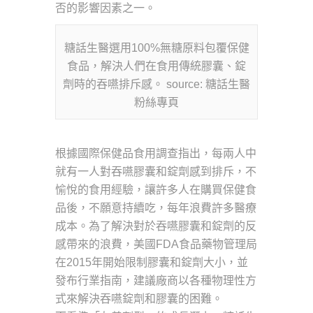
否的影響因素之一。
糖話生醫選用100%無糖原料包覆保健
食品，解決人們在食用傳統膠囊、錠
劑時的吞嚥排斥感。 source: 糖話生醫
粉絲專頁
根據國際保健品食用調查指出，每兩人中
就有一人對吞嚥膠囊和錠劑感到排斥，不
愉悅的食用經驗，讓許多人在購買保健食
品後，不願意持續吃，每年浪費許多醫療
成本。為了解決對於吞嚥膠囊和錠劑的反
感帶來的浪費，美國FDA食品藥物管理局
在2015年開始限制膠囊和錠劑大小，並
發布行業指南，建議廠商以各種物理性方
式來解決吞嚥錠劑和膠囊的困難。