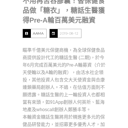
不用再苦吞膠囊！替保健食
品做「糖衣」，糖話生醫獲
得Pre-A輪百萬美元融資
AAMA
2019-08-12
瞄準千億美元保健商機，為全球保健食品
商提供設計代工的糖話生醫 (二期)，於今
年6月完成百萬美元的Pre-A輪募資（介於
天使輪以及A輪的融資），由活水社企領
投，其他投資人包含交大天使資金與合康
連鎖藥局創辦人。不過，在估值方面則不
願透露。糖話生醫的上一輪投資人也都相
當有來頭，如91App創辦人何英圻、藍海
地產及whoscall創辦人鄭勝丰等。
本輪資金糖話生醫將用於精進更多元的保
健品研發能力，並招募更多優秀人才，加