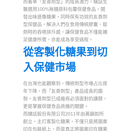
而看準「友善劑型」的成長潛力，糖話生
醫選用100%無糖原料包覆保健食品，開
發出味道像糖果，同時保有功效的友善劑
型保健品，解決人們在食用傳統膠囊、錠
劑時的吞嚥排斥感，讓保健食品不僅能補
足健康所需，亦能成為享受過程。
從客製化糖果到切
入保健市場
在台灣也能觀察到，傳統劑型市場占比逐
年下降，而「友善劑型」產品成長的趨
勢。友善劑型已成廠商必須面對的課題，
更是掌握保健食品商機的關鍵。
而糖話股份有限公司2011年由黃韻如所
創立，主打客製化糖果，不僅只是將圖案
印在包裝紙上，而是真正將圖案印在糖果