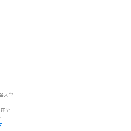
各大學
，在全
。
有