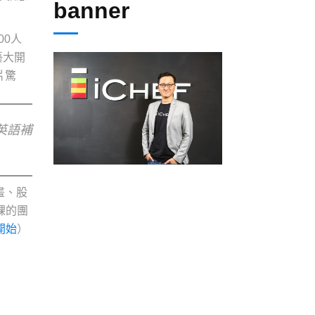
banner
0人
藝大開
片驚
英語補
畫、股
課的團
開始
）