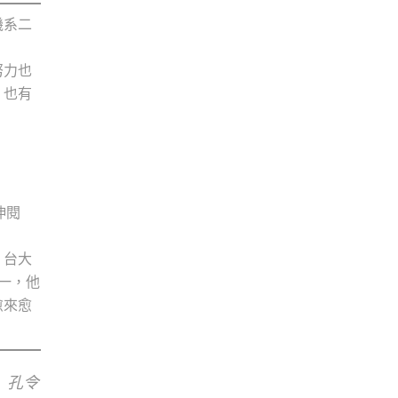
機系二
努力也
，也有
伸閱
。台大
一，他
愈來愈
」孔令