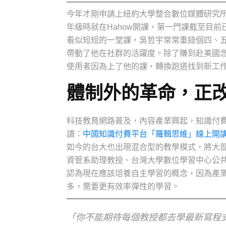
今年才剛申請上紐約大學整合數位媒體研究
年級時就在Hahow開課，第一門課截至目前已
看似短短的一堂課，吳哲宇常常重錄個四、
帶動了他在社群的活躍度。除了賺到赴美國
使用者因為上了他的課，轉換跑道找到新工
體制外的革命，正
科技教育網路普及，內容產業興起，知識付費
讀：
中國知識付費平台「羅輯思維」線上開講
如今的台大也出現混合型的教學模式，將大
資管系助理教授、台灣大學數位學習中心公共
認為現在應該培養自主學習的概念，因為產
多，需要更有效率彈性的學習。
「你不能期待每個教授都去學最新寫程式