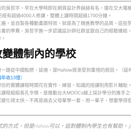
所的吳哲宇，早在大學時即在網頁設計界赫赫有名，還在交大電
經有超過4000人修課，整體上課時間超過1700分鐘。
五遍，並自製各種動畫跟特效，就是為了精進教學的品質，這些
念書的學費，吳哲宇進一步認識設計師社群並跟自己的經驗連結
作。
改變體制內的學校
一路從中國點燃、延燒，是Hahow逐漸受到重視的原因。（延
年收13億
）
部份的實體課程時間花在實作、練習，知識的授課則用影片輔助
課程組組長孔令傑，是推動台大MOOCs線上採計學分的推手之
業變化得太快，不再是過去父母輩學一套、用一輩子，想要學得
的方式，但是Hahow可以，這對體制內學生也有幫助，