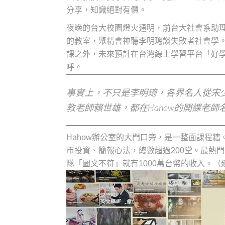
分享，知識絕對有價。
夜晚的台大校園燈火通明，前台大社會系助理
的教室，聚精會神聽李明璁談失敗者社會學
課之外，未來預計在台灣線上學習平台「好學
呼。
事實上，不只是李明璁，各界名人從宋
教老師賴世雄，都在Hahow的開課老師
Hahow辦公室的大門口旁，是一整面課程
市投資、簡報心法，總數超過200堂。最熱
隊「圖文不符」就有1000萬台幣的收入。（