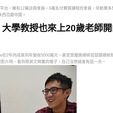
育平台，擁有12萬註冊會員，6萬名付費買課程的會員，年齡層多
馬來西亞跟中國。
大學教授也來上20歲老師開
ow在2年內成長到年營收5000萬元，甚至受邀進總統官邸跟總統
資影片時，看到蔡英文興奮的樣子，自己沒想過會有這一天。