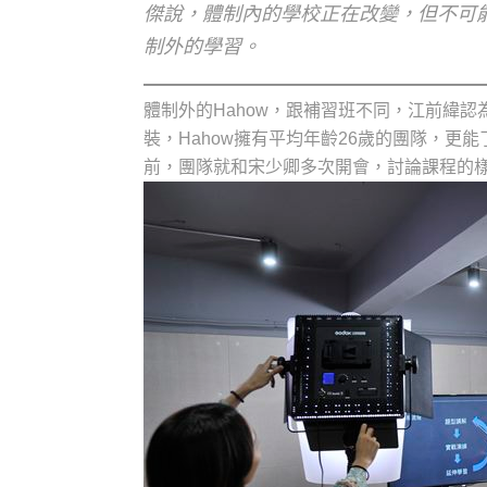
傑說，體制內的學校正在改變，但不可
制外的學習。
體制外的Hahow，跟補習班不同，江前緯
裝，Hahow擁有平均年齡26歲的團隊，
前，團隊就和宋少卿多次開會，討論課程的