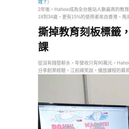
效？
）
2年後，Hahow成為全台進站人數最高的教
18到34歲，更有15%的使用者來自香港、
撕掉教育刻板標籤，
課
從沒有錢發薪水，年營收只有90萬元，Hah
分享創業經驗，江前緯笑說，播放課程的募