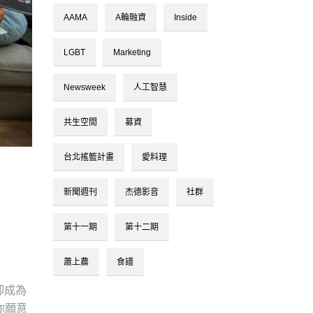
AAMA
A輪融資
Inside
LGBT
Marketing
Newsweek
人工智慧
共生空間
募資
台北搖籃計畫
愛料理
新聞週刊
杰德影音
社群
第十一期
第十二期
蕭上農
食譜
卻成為
你願意