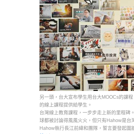
另一頭，台大宣布學生用台大MOOCs的課
的線上課程提供給學生。
台灣線上教育課程，一步步走上新的里程碑。2年
球都被討論得風風火火，但只有Hahow是
Hahow執行長江前緯和團隊，誓言要發起