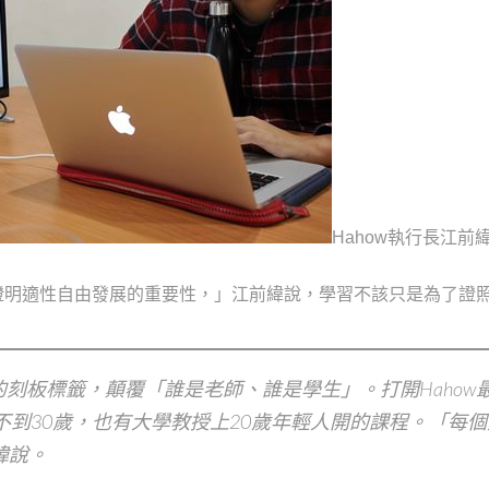
Hahow執行長江前
證明適性自由發展的重要性，」江前緯說，學習不該只是為了證
。
的刻板標籤，顛覆「誰是老師、誰是學生」。打開Hahow
不到30歲，也有大學教授上20歲年輕人開的課程。「每
緯說。