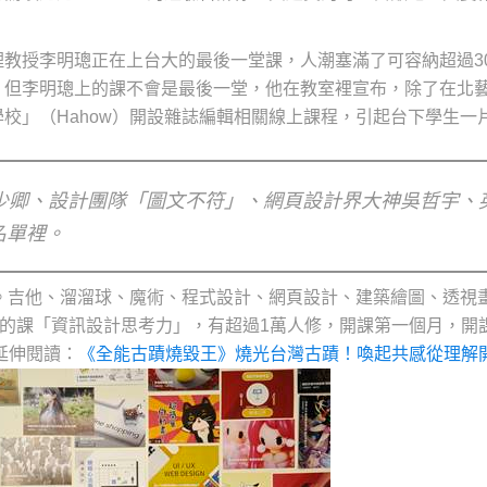
教授李明璁正在上台大的最後一堂課，人潮塞滿了可容納超過30
。但李明璁上的課不會是最後一堂，他在教室裡宣布，除了在北
校」（Hahow）開設雜誌編輯相關線上課程，引起台下學生一
少卿、設計團隊「圖文不符」、網頁設計界大神吳哲宇、
名單裡。
牆。吉他、溜溜球、魔術、程式設計、網頁設計、建築繪圖、透視
門的課「資訊設計思考力」，有超過1萬人修，開課第一個月，開
延伸閱讀：
《全能古蹟燒毀王》燒光台灣古蹟！喚起共感從理解