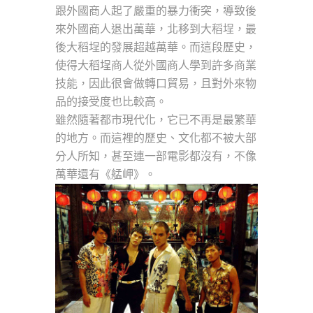
跟外國商人起了嚴重的暴力衝突，導致後
來外國商人退出萬華，北移到大稻埕，最
後大稻埕的發展超越萬華。而這段歷史，
使得大稻埕商人從外國商人學到許多商業
技能，因此很會做轉口貿易，且對外來物
品的接受度也比較高。
雖然隨著都市現代化，它已不再是最繁華
的地方。而這裡的歷史、文化都不被大部
分人所知，甚至連一部電影都沒有，不像
萬華還有《艋岬》。