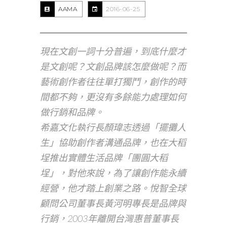
AAMA
2016-06-25
現在文創一詞十分普遍，到底什麼才
是文創呢？文創品牌該怎麼做呢？而
藝術創作者往往單打獨鬥，創作的時
間都不夠，更沒有多餘能力處理如何
做行銷和品牌。
希嘉文化執行長顏瑋志透過「擺攤人
生」協助創作者溝通品牌，也在大稻
埕推出實體生活品牌「團圓大稻
埕」，對他來說，為了讓創作能永續
經營，他才踏上創業之路。悅智全球
顧問公司董事長黃河明專長是品牌與
行銷，2003年離開台灣惠普董事長