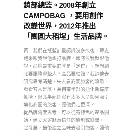
銷部總監。2008年創立
CAMPOBAG ，要用創作
改變世界，2012年推出
「團圓大稻埕」生活品牌。
黃 我們在搖籃計畫認識沒多久後，瑋志
跑來跟我說他想打品牌。那時候我就跟他
說，品牌最重要的就是「定位」。想想到
底要服務哪些人？產品要給誰？我請他去
研究思考清楚，先去看商圈旅客的流量，
看看客人是誰，為何南半部的迪化街這麼
擁擠，但北半部卻沒有太多人？如何吸引
迪化商圈的旅客，讓他們走更深？
從品牌角度思考，可以從有特色的產品開
始，建立大家願意信任的機制或聯盟，一
起發展，最後建立品味去吸引旅客，讓他