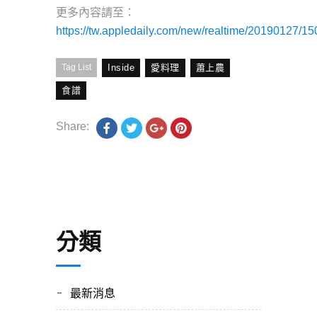
更多內容請至：
https://tw.appledaily.com/new/realtime/20190127/1
Tag List
Inside
愛料理
蕭上農
食譜
Share:
分類
最新消息