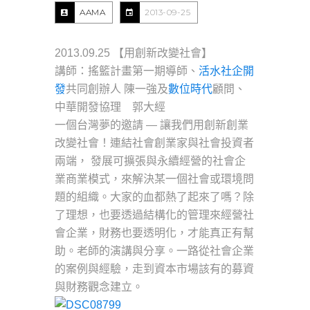
AAMA
2013-09-25
2013.09.25 【用創新改變社會】
講師：搖籃計畫第一期導師、
活水社企開
發
共同創辦人 陳一強及
數位時代
顧問、
中華開發協理 郭大經
一個台灣夢的邀請 — 讓我們用創新創業
改變社會！連結社會創業家與社會投資者
兩端， 發展可擴張與永續經營的社會企
業商業模式，來解決某一個社會或環境問
題的組織。大家的血都熱了起來了嗎？除
了理想，也要透過結構化的管理來經營社
會企業，財務也要透明化，才能真正有幫
助。老師的演講與分享。一路從社會企業
的案例與經驗，走到資本市場該有的募資
與財務觀念建立。