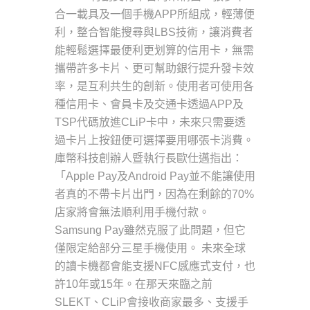
合一載具及一個手機APP所組成，輕薄便
利，整合智能搜尋與LBS技術，讓消費者
能輕鬆選擇最便利更划算的信用卡，無需
攜帶許多卡片、更可幫助銀行提升發卡效
率，是互利共生的創新。使用者可使用各
種信用卡、會員卡及交通卡透過APP及
TSP代碼放進CLiP卡中，未來只需要透
過卡片上按鈕便可選擇要用哪張卡消費。
庫幣科技創辦人暨執行長歐仕邁指出：
「Apple Pay及Android Pay並不能讓使用
者真的不帶卡片出門，因為在剩餘的70%
店家將會無法順利用手機付款。
Samsung Pay雖然克服了此問題，但它
僅限定給部分三星手機使用。 未來全球
的讀卡機都會能支援NFC感應式支付，也
許10年或15年。在那天來臨之前
SLEKT、CLiP會接收商家最多、支援手