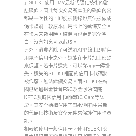
」SLEKT使用EMV最新代碼化技術的動
態磁條，因此每次交易所產生的磁條內容
都是一次性的，即便被側錄也無法被做成
偽卡盜刷，較原本信用卡上的磁條安全。
在卡片未啟用時，磁條內容更是完全空
白、沒有訊息可以截取。
另外，消費者除了可透過APP線上即時停
用電子信用卡之外、還能在卡片加上密碼
來保護。若卡片遺失，可以從app一鍵掛
失，遺失的SLEKT裡面的信用卡代碼將
被作廢、無法繼續交易。而SLEKT在韓
國已經通過金管會FSC及金融決濟院
KFTC及韓國信用卡組織BC Card等認
證。其安全結構運用了EMV規範中最新
的代碼化技術及安全元件來保護信用卡資
訊。
相較於使用一般信用卡，使用SLEKT交