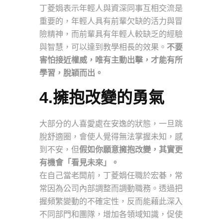
丁菱娟表示年輕人與資深同事互相交流是
重要的，年輕人具有前輩欠缺的活力與冒
險精神，而前輩具有年輕人較缺乏的經驗
與智慧，可以達到教學相長的效果。
不要
害怕接近權威，唯有主動出擊，才能有所
學習，脫穎而出。
4.擁抱改變的勇氣
大部分的人喜愛處在安逸的狀態，一旦跳
脫舒適圈，會使人覺得無法掌握未知，感
到不安，但
假如你願意擁抱改變，其實更
有機會「看見未來」。
在自己當老闆前，丁菱娟任職於宏碁，常
常因為公司內部調整而調動職務。透過把
握頻繁變動的不確定性，反而能藉此深入
不同部門和團隊，增加各領域知識，促使