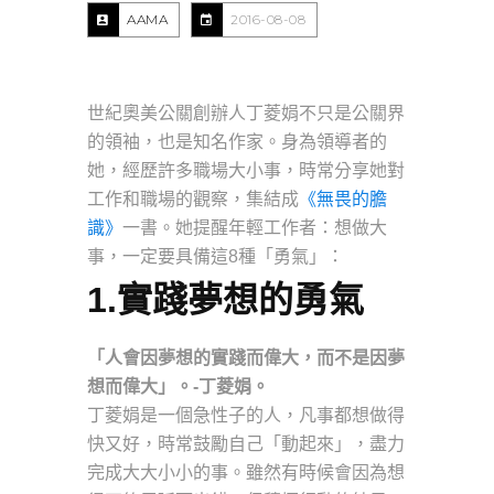
AAMA
2016-08-08
世紀奧美公關創辦人丁菱娟不只是公關界
的領袖，也是知名作家。身為領導者的
她，經歷許多職場大小事，時常分享她對
工作和職場的觀察，集結成
《無畏的膽
識》
一書。她提醒年輕工作者：想做大
事，一定要具備這8種「勇氣」：
1.實踐夢想的勇氣
「人會因夢想的實踐而偉大，而不是因夢
想而偉大」。-丁菱娟。
丁菱娟是一個急性子的人，凡事都想做得
快又好，時常鼓勵自己「動起來」，盡力
完成大大小小的事。雖然有時候會因為想