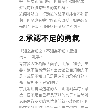
得不夠周延而出錯，但積極行動的結果，
還是可以擁有較多的客戶群。
這讓她明白，行動後的結果可能會不如預
期，但至少有機會修正和改變，如果只是
光想而不做，那最終什麼都得不到。
2.承認不足的勇氣
「知之為知之，不知為不知，是知
也。」-孔子。
有許多人認為顧「面子」比顧「裡子」重
要，絕不輕易示弱。因此儘管自知能力不
足、或是不知自己是否有能力承擔任務，
都不會坦承、只會硬撐。
丁菱娟也曾是這樣的人。她剛創業時，承
接一個不是自己擅長領域的案子。當時她
以為這靠朋友的幫忙應該就不成問題，但
後來才發現拍攝是另一門專業學問，需要