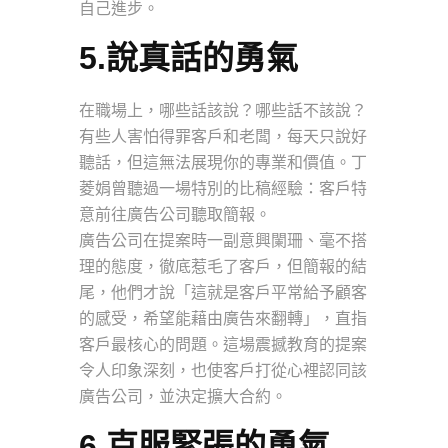
自己進步。
5.說真話的勇氣
在職場上，哪些話該說？哪些話不該說？
有些人害怕得罪客戶和老闆，每天只說好
聽話，但這無法展現你的專業和價值。丁
菱娟曾聽過一場特別的比稿經驗：客戶特
意前往廣告公司聽取簡報。
廣告公司在提案時一副意興闌珊、毫不搭
理的態度，徹底惹毛了客戶，但簡報的結
尾，他們才說「這就是客戶平常給予顧客
的感受，希望能藉由廣告來翻轉」，直指
客戶最核心的問題。這場震撼教育的提案
令人印象深刻，也使客戶打從心裡認同該
廣告公司，並決定擴大合約。
6.克服緊張的勇氣