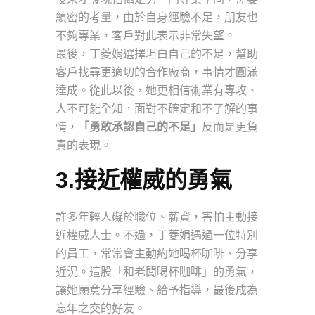
縝密的考量，由於自身經驗不足，朋友也
不夠專業，客戶對此表示非常失望。
最後，丁菱娟選擇坦白自己的不足，幫助
客戶找尋更適切的合作廠商，事情才圓滿
達成。從此以後，她更相信術業有專攻、
人不可能全知，面對不確定和不了解的事
情，
「勇敢承認自己的不足」
反而是更負
責的表現。
3.接近權威的勇氣
許多年輕人礙於職位、薪資，害怕主動接
近權威人士。不過，丁菱娟遇過一位特別
的員工，常常會主動約她喝杯咖啡、分享
近況。這股「和老闆喝杯咖啡」的勇氣，
讓她願意分享經驗、給予指導，最後成為
忘年之交的好友。