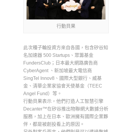
行動貝果
此次種子輪投資方來自各國，包含矽谷知
名加速器 500 Startups、眾籌基金
FundersClub；日本最大網路廣告商
CyberAgent 、新加坡最大電信商
SingTel Innov8、國際大型銀行、威基
金、清華企業家協會天使基金（TEEC
Angel Fund）等。
行動貝果表示，他們打造人工智慧引擎
Decanter™在矽谷推出物聯網大數據分析
服務，加上在日本、歐洲擁有國際企業夥
伴，都是被創投看上的原因。
另外對客戶而言，他們則是可以透過數據