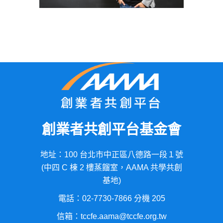
創業者共創平台基金會
地址：100 台北市中正區八德路一段１號
(中四 C 棟 2 樓蒸餾室，AAMA 共學共創
基地)
電話：02-7730-7866 分機 205
信箱：tccfe.aama@tccfe.org.tw