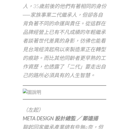
人，35歲前後的他們有著相同的身份
──家族事業二代繼承人，但卻各自
背負著不同的命運與責任。從這群在
品牌經營上已有不凡成績的年輕繼承
者談著世代差異的身影，彷彿也能看
見台灣經濟起飛以來製造業正在轉型
的痕跡。而比其他同齡者更早熟的工
作資歷，也透露了「二代」要走出自
己的路所必須具有的人生智慧。
（左起）
META DESIGN 設計總監 ／ 鄭遠揚
聊起回家繼承產業總有些無a奈，但