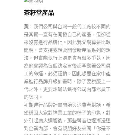
茶籽堂產品
黃
：我們公司與台灣一般代工廠較不同的
是其實一直有在開發自己的產品，但卻從
來沒有進行品牌化。因此我父親算是比較
開明，會支持我想要開發新產品系列的想
法，但實際執行上還是會有很多爭執，因
為他會認為每個決定背後都牽動著公司員
工的命運，必須謹慎。因此想要在家中產
業進行品牌升級計畫時，除了要說服上一
代之外，更要想辦法獲得公司內部老員工
的認同。
初期進行品牌計畫開始與消費者對話，希
望穩固大家對祥業工業的椅子的印象，對
外引起廣大迴響後，那些聲音也逐漸浸透
到企業內部，會有親朋好友來問「你是不