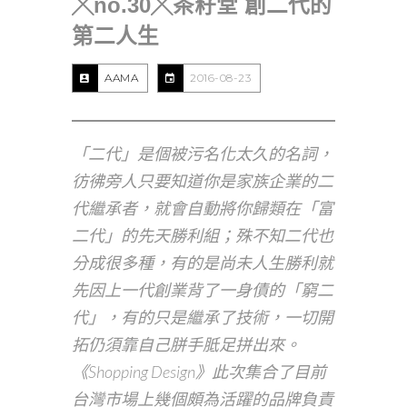
╳no.30╳茶籽堂 創二代的
第二人生
AAMA
2016-08-23
「二代」是個被污名化太久的名詞，
彷彿旁人只要知道你是家族企業的二
代繼承者，就會自動將你歸類在「富
二代」的先天勝利組；殊不知二代也
分成很多種，有的是尚未人生勝利就
先因上一代創業背了一身債的「窮二
代」，有的只是繼承了技術，一切開
拓仍須靠自己胼手胝足拼出來。
《Shopping Design》此次集合了目前
台灣市場上幾個頗為活躍的品牌負責