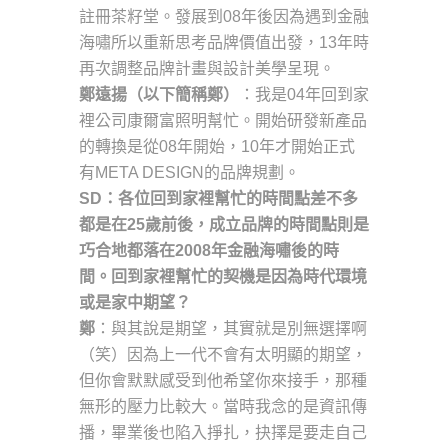
註冊茶籽堂。發展到08年後因為遇到金融
海嘯所以重新思考品牌價值出發，13年時
再次調整品牌計畫與設計美學呈現。
鄭遠揚（以下簡稱鄭）
：我是04年回到家
裡公司康爾富照明幫忙。開始研發新產品
的轉換是從08年開始，10年才開始正式
有META DESIGN的品牌規劃。
SD：各位回到家裡幫忙的時間點差不多
都是在25歲前後，成立品牌的時間點則是
巧合地都落在2008年金融海嘯後的時
間。回到家裡幫忙的契機是因為時代環境
或是家中期望？
鄭
：與其說是期望，其實就是別無選擇啊
（笑）因為上一代不會有太明顯的期望，
但你會默默感受到他希望你來接手，那種
無形的壓力比較大。當時我念的是資訊傳
播，畢業後也陷入掙扎，抉擇是要走自己