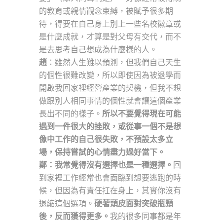
的教育或親情觀念束縛，被賦予很多期
待，得要在自己身上別上一些名校徽章或
是什麼成就，才算是對父母有交代，而不
是去思考自己想成為什麼樣的人。
趙
：雖然人生難以預測，但我們自己天生
的個性很難改變，所以即使因為被退學而
開啟我回家裡經營產業的契機，但我不想
做跟別人相同事情的個性就會讓這個產業
長出不同的樣子。
所以不要覺得現在可能
遇到一件很大的挫敗，或從事一個不是想
像中工作的自己很失敗，不預設太多立
場，保持嘗試的心情盡力過好當下。
鄭：我常覺得沒有選擇也是一種選擇。
回
到家裡工作經常也會面臨到想要逃跑的時
候，但因為有責任扛在身上，其實你沒有
退縮這個選項。
硬著頭皮面對突破瓶頸
後，反而獲得更多。
我的很多同事都是年