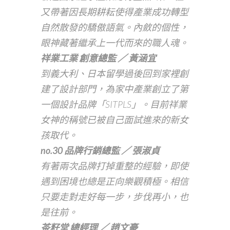
又帶著因長期耕耘使得產業成功轉型
自然散發的驕傲語氣。內斂的個性，
眼神藏著繼承上一代而來的職人魂。
祥業工業 創意總監 ／ 黃涵宜
到義大利、日本留學過後回到家裡創
建了設計部門，為家中產業創立了第
一個設計品牌「SITPLS」。目前祥業
女神的稱號已被自己面試進來的新女
孩取代。
no.30 品牌行銷總監 ／ 張淑貞
有著兩次品牌打掉重整的經驗，即使
遇到困境也總是正向樂觀積極。相信
只要走對走好每一步，步伐再小，也
是往前。
茶籽堂 總經理 ／ 趙文豪