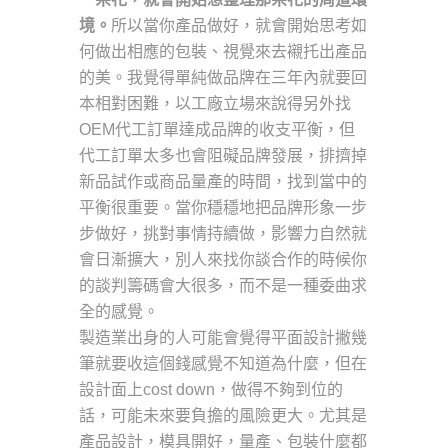
境。
所以當你產品做好，就會開始思考如
何做出相應的包裝、視覺來去襯托出產品
的美。我覺得單純做品牌在三年內就要回
本相對困難，以工廠立場來說得另外找
OEM代工訂單達成品牌的收支平衡，但
代工訂單太多也會阻礙品牌發展，排擠掉
新品試作或商品量產的時間，找到當中的
平衡很重要。當你穩穩地把品牌形象一步
步做好，挑對事情持續做，影響力自然就
會日漸擴大，別人來找你談合作的時候你
的談判籌碼會大很多，而不是一種委曲求
全的感覺。
製造業出身的人可能會覺得平面設計撇幾
筆就要收這個錢感覺不知道為什麼，但在
設計面上cost down，做得不夠到位的
話，可能未來要負擔的風險更大。尤其是
產品設計，模具開好，量產、包裝什麼都