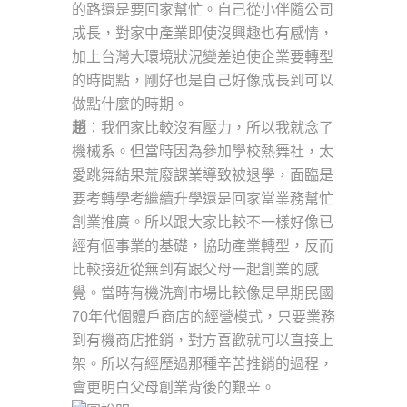
的路還是要回家幫忙。自己從小伴隨公司
成長，對家中產業即使沒興趣也有感情，
加上台灣大環境狀況變差迫使企業要轉型
的時間點，剛好也是自己好像成長到可以
做點什麼的時期。
趙
：我們家比較沒有壓力，所以我就念了
機械系。但當時因為參加學校熱舞社，太
愛跳舞結果荒廢課業導致被退學，面臨是
要考轉學考繼續升學還是回家當業務幫忙
創業推廣。所以跟大家比較不一樣好像已
經有個事業的基礎，協助產業轉型，反而
比較接近從無到有跟父母一起創業的感
覺。當時有機洗劑市場比較像是早期民國
70年代個體戶商店的經營模式，只要業務
到有機商店推銷，對方喜歡就可以直接上
架。所以有經歷過那種辛苦推銷的過程，
會更明白父母創業背後的艱辛。