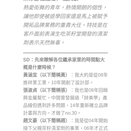
熱愛街舞的青年，熱情開朗的個性，
讓他即使被退學回家還是馬上被賦予
開拓品牌業務的重責大任。特技是在
客戶面前表演生吃茶籽堂開發的清潔
劑表示天然無毒。
SD：先來瞭解各位繼承家業的時間點大
概是什麼時候？
黃涵宜（以下簡稱黃）
：我大約是從08年
進祥業工業，10年開創了設計部。
張淑貞（以下簡稱張）
：我也是08年回緻
興金屬幫忙，中間曾發展過「鋅美學」產
品線但遇到許多問題，14年重新確立品牌
計畫與方向，才做了no.30。
趙文豪（以下簡稱趙）
：我是從04年開始
接下父親茶籽清潔劑的事業，06年才正式