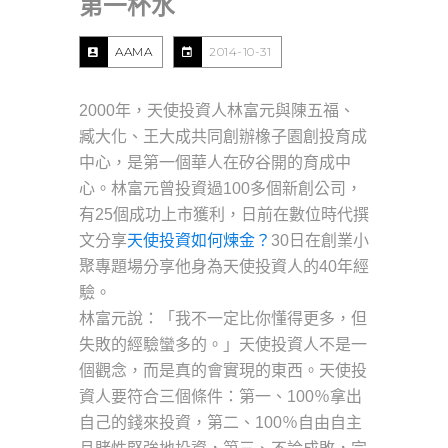
第一杯水
AAMA
2014-10-31
2000年，天使投資人林富元與陳五福、
臧大化、王大成共同創辦橡子園創投育成
中心，是第一個華人在矽谷開的育成中
心。林富元曾投資過100多個新創公司，
有25個成功上市獲利，日前在數位時代撰
文分享
天使投資如何煉金？
30日在創業小
聚專題場分享他身為天使投資人的40年經
驗。
林富元說：「我不一定比你懂得更多，但
失敗的經驗蠻多的。」天使投資人不是一
個觀念，而是真的會實現的東西。天使投
資人要符合三個條件：第一、100％拿出
自己的錢來投資，第二、100％自由自主