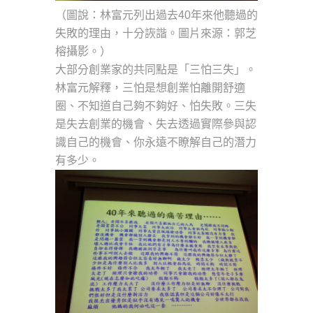
（圖說：林富元列出過去40年來他聽過的
失敗的理由，十分詼諧。圖片來源：郭芝
榕攝影。）
大部分創業家的共同點是「三怕三失」。
林富元解釋，三怕是想創業怕離開舒適
圈、不知道自己夠不夠好、怕失敗。三失
是失去創業的機會、失去透過實際參與認
識自己的機會、你永遠不瞭解自己的潛力
有多少。