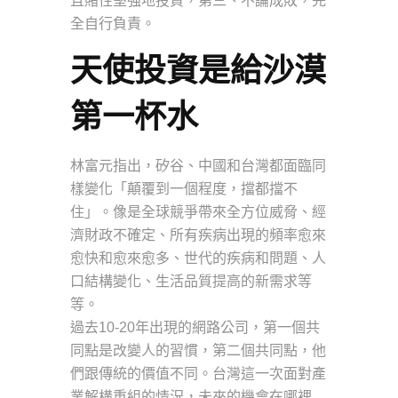
且賭性堅強地投資，第三、不論成敗，完
全自行負責。
天使投資是給沙漠
第一杯水
林富元指出，矽谷、中國和台灣都面臨同
樣變化「顛覆到一個程度，擋都擋不
住」。像是全球競爭帶來全方位威脅、經
濟財政不確定、所有疾病出現的頻率愈來
愈快和愈來愈多、世代的疾病和問題、人
口結構變化、生活品質提高的新需求等
等。
過去10-20年出現的網路公司，第一個共
同點是改變人的習慣，第二個共同點，他
們跟傳統的價值不同。台灣這一次面對產
業解構重組的情況，未來的機會在哪裡