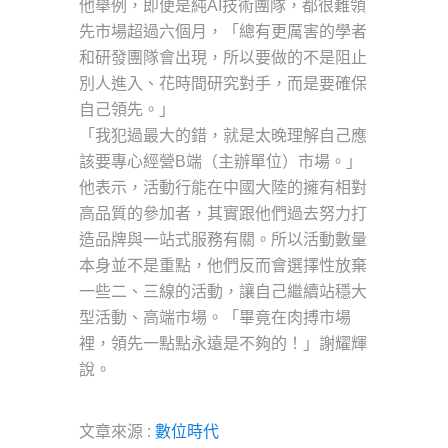
他舉例，即便是純AI技術團隊，都很難領
先市場超過六個月，「總有更厲害的學者
和研發團隊會出現，所以要做的不是阻止
別人進入、花時間研究對手，而是要確保
自己領先。」
「我犯過最大的錯，就是太晚理解自己應
該要專心經營B端（主辦單位）市場。」
他表示，活動行能在中國大陸的擁有相對
高品質的參加者，其實跟他們過去努力打
造品牌與一站式服務有關。所以活動數量
本身並不是重點，他們反而會選擇性放棄
一些二、三線的活動，讓自己繼續站穩大
型活動、高端市場。「畢竟在肉搏市場
裡，領先一點點永遠是不夠的！」謝耀輝
說。
文章來源 :
數位時代