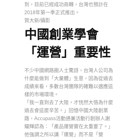
到，目前已經成功商轉，台灣也預計在
2018年第一季正式推出。
賀大新/攝影
中國創業學會
「運營」重要性
不少中國網路圈人士驚訝，台灣人公司為
什麼能做到「大量體」生意，因為從過去
成績來看，多數台灣團隊的確難以適應這
樣的市場環境。
「我一直到去了大陸，才恍然大悟為什麼
過去會這麼辛苦。」回憶中國大陸創業
路，Accupass活動通兼活動行創辦人謝
耀輝認為：「產品運營實在太重要了。」
他強調之所以講「運營」而不是「營