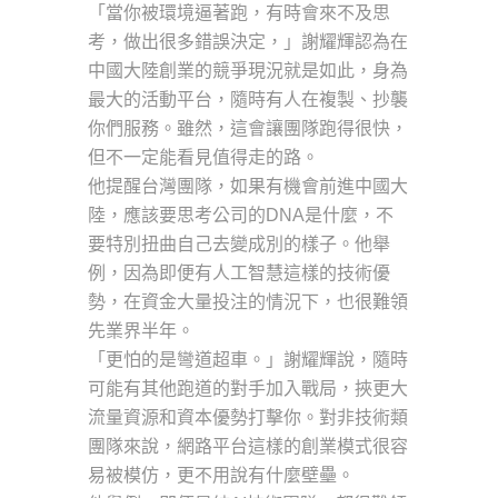
「當你被環境逼著跑，有時會來不及思
考，做出很多錯誤決定，」謝耀輝認為在
中國大陸創業的競爭現況就是如此，身為
最大的活動平台，隨時有人在複製、抄襲
你們服務。雖然，這會讓團隊跑得很快，
但不一定能看見值得走的路。
他提醒台灣團隊，如果有機會前進中國大
陸，應該要思考公司的DNA是什麼，不
要特別扭曲自己去變成別的樣子。他舉
例，因為即便有人工智慧這樣的技術優
勢，在資金大量投注的情況下，也很難領
先業界半年。
「更怕的是彎道超車。」謝耀輝說，隨時
可能有其他跑道的對手加入戰局，挾更大
流量資源和資本優勢打擊你。對非技術類
團隊來說，網路平台這樣的創業模式很容
易被模仿，更不用說有什麼壁壘。