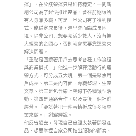
運」，在於談營運只是維持穩定。一間新
創公司為了趕快推出產品，會在前期讓所
有人身兼多職，可是一旦公司有了獲利模
式、能穩定成長後，遲早會面臨成長困
境。除非公司只想要養活少數人，沒有擴
大經營的企圖心，否則就會需要靠運營來
解決問題。
「重點是圍繞著用戶去思考各種工作流程
與商業模式，」他進一步解釋活動行的運
營方式，可分成五大塊：第一個是聚焦用
戶成長、第二是內容面，專職整理、生產
文章、第三是包含線上與線下各種類型活
動、第四是通路合作，以及最後一個社群
經營。「要試著把一件事情拆成很多項專
業來做。」謝耀輝說。
他反省過去，發現自己曾經太執著開發產
品，想要掌握自家公司推出服務的節奏、