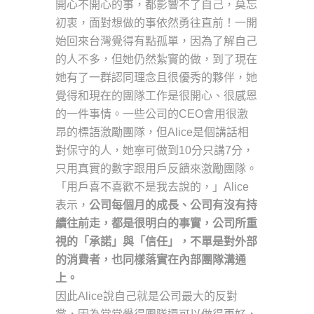
開心不開心的事，都影響不了自己，莫忘
初衷，面對想做的事依然勇往直前！一開
始回來台灣覺得有點孤單，因為了解自己
的人不多，但她仍然紮實的做，到了現在
她有了一群認同理念且很優秀的夥伴，她
覺得和現在的團隊工作是很開心、很感恩
的一件事情。一些公司的CEO會用很激
昂的標語激勵團隊，但Alice是個講話相
對保守的人，她寧可做到10分只講7分，
只用真實的數字跟用戶反饋來激勵團隊。
「用戶喜不喜歡不是我去說的，」Alice
表示，
公司每個月的成長、公司有沒有持
續往前走，都是很明白的事實，公司所重
視的「承諾」與「信任」，不單是對外部
的消費者，也同樣落實在內部團隊溝通
上。
因此Alice說自己就是公司最大的反對