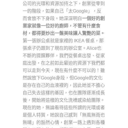
公司的光環和資源加持之下，創業從零到
一的階段，如果自己「太Google」，反
而會放不下身段。她深深明白
一個好的創
業家就像一位好的廚師，不管有什麼食
材，都得要炒出一盤美味讓人驚艷的菜。
第一張辦公桌就是家裡的 IKEA 餐桌，那
張桌子仍跟到了現在的辦公室。Alice也
不斷的提醒夥伴，我們從餐桌出發、從家
庭出發，在之前如此窘迫的資源下我們都
可以走到今天，現在有什麼不可以的！雖
然說放下Google身段，但Google的文化
是存在自己的血液裡的，因此她並不擔心
自己失去這樣的基因，也在團隊逐漸成長
後，開始將這樣的文化洗禮感染給團隊。
現在的她，無論看待這些所謂的光環或者
是個人特質，她說自己感到「無風無雨也
無晴」的豁然心情，創業一路上遇到各種