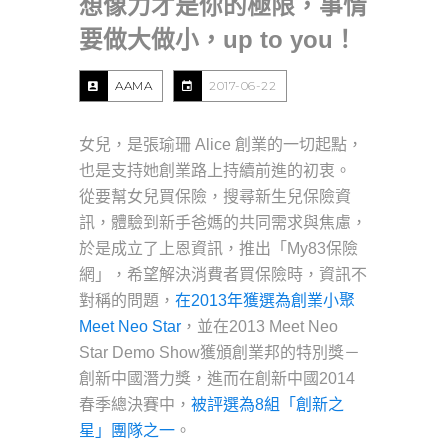
想像力才是你的極限，事情
要做大做小，up to you！
AAMA
2017-06-22
女兒，是張瑜珊 Alice 創業的一切起點，
也是支持她創業路上持續前進的初衷。
從要幫女兒買保險，搜尋新生兒保險資
訊，體驗到新手爸媽的共同需求與焦慮，
於是成立了上恩資訊，推出「My83保險
網」，希望解決消費者買保險時，資訊不
對稱的問題，
在2013年獲選為創業小聚
Meet Neo Star
，並在2013 Meet Neo
Star Demo Show獲頒創業邦的特別獎－
創新中國潛力獎，進而在創新中國2014
春季總決賽中，
被評選為8組「創新之
星」團隊之一
。