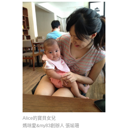
Alice的寶貝女兒
媽咪愛&my83創辦人 張瑜珊