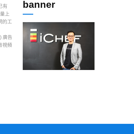
banner
已有
告量上
網的工
) 廣告
音視頻