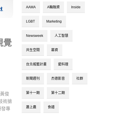
AAMA
A輪融資
Inside
LGBT
Marketing
Newsweek
人工智慧
視覺
共生空間
募資
台北搖籃計畫
愛料理
新聞週刊
杰德影音
社群
第十一期
第十二期
人黃俊
新技術搶
蕭上農
食譜
研發專
。