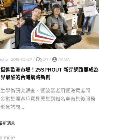
ed on 2019-02-27
/
Off
/
AAMA
挺進歐洲市場！25SPROUT 新芽網路要成為
世界最酷的台灣網路新創
學生學術研究調查、餐飲業者用餐滿意度問
、金融集團客戶意見蒐集到知名車廠售後服務
形象詢問...
最新消息
d more