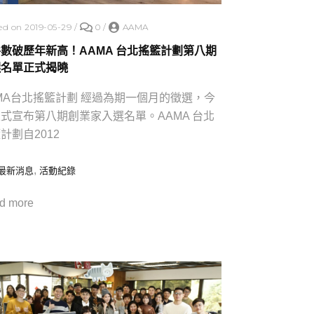
ed on 2019-05-29
/
0
/
AAMA
數破歷年新高！AAMA 台北搖籃計劃第八期
選名單正式揭曉
MA台北搖籃計劃 經過為期一個月的徵選，今
式宣布第八期創業家入選名單。AAMA 台北
計劃自2012
,
最新消息
活動紀錄
d more