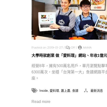
Posted on 2019-01-27
/
Off
/
AAMA
大學時就創業 做「愛料理」網站、年收1億
經營8年，擁有500萬名用戶，單月瀏覽點擊
6300萬次，坐穩「台灣第一大」食譜網路平
座。
,
,
,
Inside
愛料理
蕭上農
食譜
最新消息
Read more