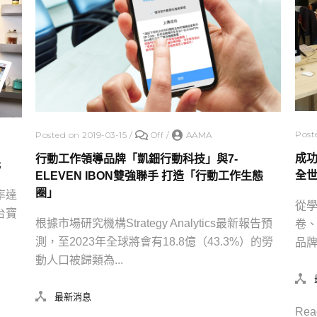
Post
Posted on 2019-03-15
/
Off
/
AAMA
成功
行動工作領導品牌「凱鈿行動科技」與7-
元
全
ELEVEN IBON雙強聯手 打造「行動工作生態
圈」
率達
從
台寶
根據市場研究機構Strategy Analytics最新報告預
卷
測，至2023年全球將會有18.8億（43.3%）的勞
品牌
動人口被歸類為...
最新消息
Rea