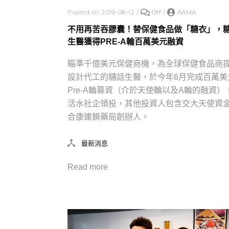
Posted on 2019-08-12
/
Off
/
AAMA
不用再苦吞膠囊！替保健食品做「糖衣」，
生醫獲得PRE-A輪百萬美元融資
瞄準千億美元保健商機，為全球保健食品商
設計代工的糖話生醫，於今年6月完成百萬美
Pre-A輪募資（介於天使輪以及A輪的融資）
活水社企領投，其他投資人包含交大天使資
合康連鎖藥局創辦人。
最新消息
Read more