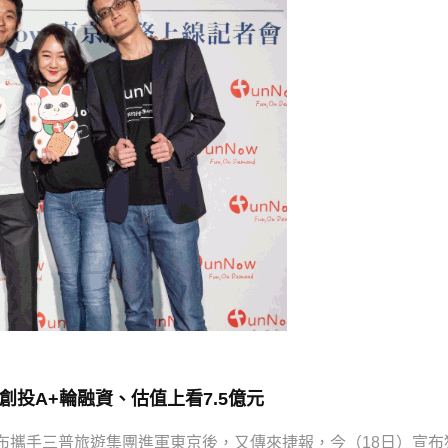
創投A+輪融資、估值上看7.5億元
布攜手三普旅遊集團進軍東京後，又傳來捷報，今（18日）宣布獲得C