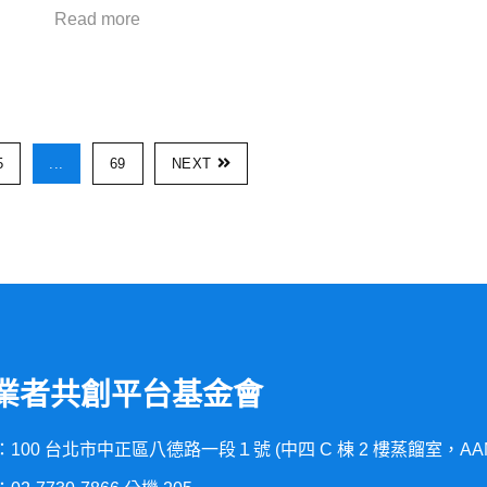
Read more
5
...
69
NEXT
業者共創平台基金會
100 台北市中正區八德路一段１號 (中四 C 棟 2 樓蒸餾室，AA