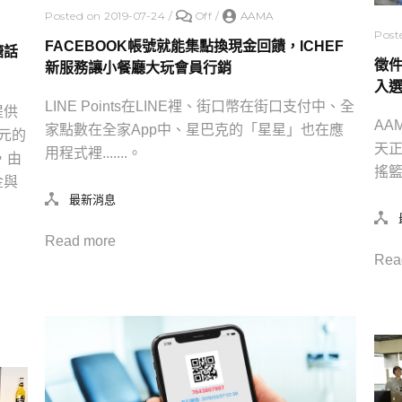
Posted on 2019-07-24
/
Off
/
AAMA
Post
FACEBOOK帳號就能集點換現金回饋，ICHEF
糖話
徵件
新服務讓小餐廳大玩會員行銷
入
LINE Points在LINE裡、街口幣在街口支付中、全
提供
AA
家點數在全家App中、星巴克的「星星」也在應
元的
天正
用程式裡.......。
，由
搖籃
金與
最新消息
Read more
Rea