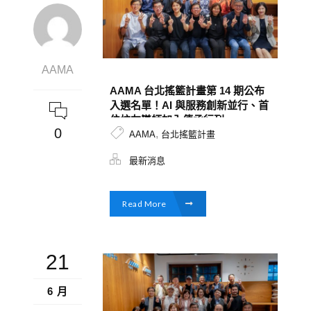
AAMA
AAMA 台北搖籃計畫第 14 期公布
入選名單！AI 與服務創新並行、首
位校友導師加入傳承行列
0
,
AAMA
台北搖籃計畫
最新消息
Read More
21
6 月