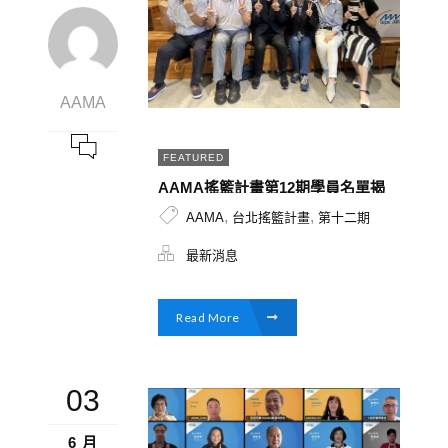
AAMA
FEATURED
AAMA搖籃計畫第12期學員名單揭
曉！解決方案從WEB3.0到內容產
,
,
AAMA
台北搖籃計畫
第十二期
製，兼具數位科技與生活服務項
目，創造更多跨界交流的火花
最新消息
Read More
03
6 月