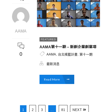
AAMA
FEATURED
AAMA第十一期 – 新創企業創業項
目多元，從WEB3.0到能源科技導
0
,
,
AAMA
台北搖籃計畫
第十一期
師群涵蓋龍頭產業與跨國企業，提
供多元產業觀點。
最新消息
Read More
1
2
3
...
81
NEXT