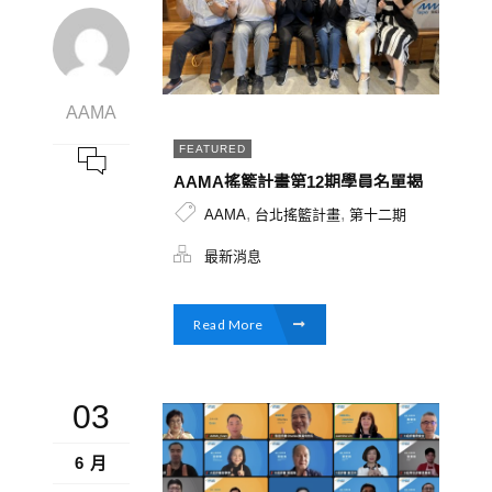
AAMA
FEATURED
AAMA搖籃計畫第12期學員名單揭
曉！解決方案從WEB3.0到內容產
,
,
AAMA
台北搖籃計畫
第十二期
製，兼具數位科技與生活服務項
目，創造更多跨界交流的火花
最新消息
Read More
03
6 月