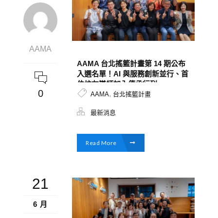
AAMA
AAMA 台北搖籃計畫第 14 期公布
入選名單！AI 與服務創新並行、首
位校友導師加入傳承行列
0
,
AAMA
台北搖籃計畫
最新消息
Read More
21
6 月