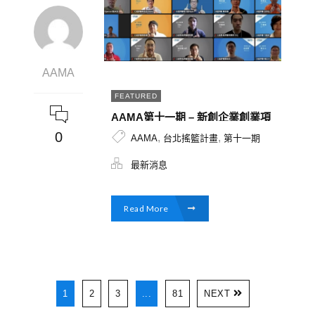
AAMA
FEATURED
AAMA第十一期 – 新創企業創業項
目多元，從WEB3.0到能源科技導
0
,
,
AAMA
台北搖籃計畫
第十一期
師群涵蓋龍頭產業與跨國企業，提
供多元產業觀點。
最新消息
Read More
1
2
3
...
81
NEXT