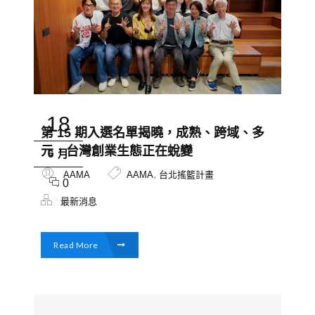
18
第 15 期入選名單揭曉，成熟、跨域、多
元，台灣創業生態正在蛻變
6 月
,
AAMA
AAMA
台北搖籃計畫
0
最新消息
Read More