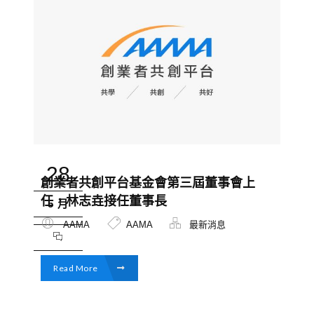
28
創業者共創平台基金會第三屆董事會上
任，林志垚接任董事長
5 月
AAMA
AAMA
最新消息
Read More