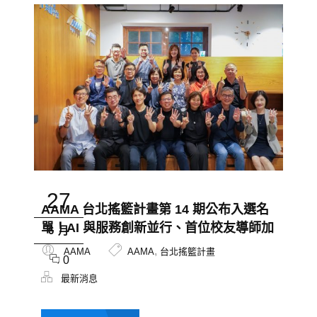
27
AAMA 台北搖籃計畫第 14 期公布入選名
單！AI 與服務創新並行、首位校友導師加
6 月
入傳承行列
,
AAMA
AAMA
台北搖籃計畫
0
最新消息