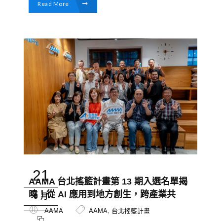
Read More
21
AAMA 台北搖籃計畫第 13 期入選名單揭
曉！從 AI 應用到地方創生，跨產業共
6 月
學，兼顧科技趨勢及永續創新
,
AAMA
AAMA
台北搖籃計畫