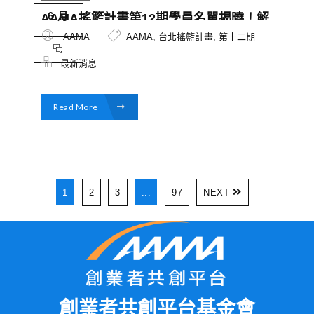
6 月
AAMA搖籃計畫第12期學員名單揭曉！解
決方案從WEB3.0到內容產製，兼具數位
,
,
AAMA
AAMA
台北搖籃計畫
第十二期
科技與生活服務項目，創造更多跨界交流
最新消息
的火花
Read More
1
2
3
...
97
NEXT
創業者共創平台基金會