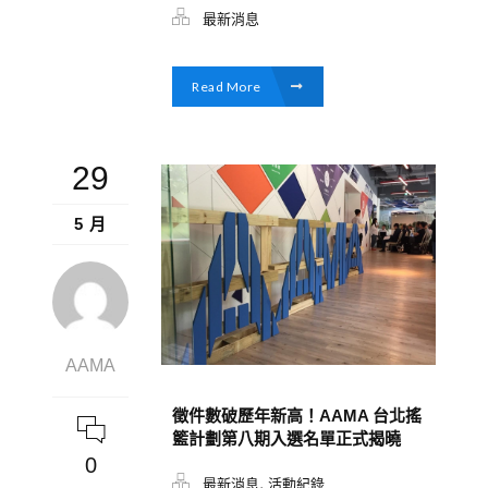
最新消息
Read More
29
5 月
AAMA
徵件數破歷年新高！AAMA 台北搖
籃計劃第八期入選名單正式揭曉
0
,
最新消息
活動紀錄