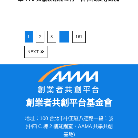
入傳承行列
1
2
3
...
161
NEXT
創業者共創平台基金會
地址：100 台北市中正區八德路一段１號
(中四 C 棟 2 樓蒸餾室，AAMA 共學共創
基地)