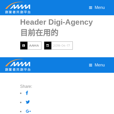
Menu
Header Digi-Agency
目前在用的
AAMA
2018-04-17
Menu
Share: