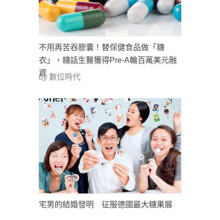
不用再苦吞膠囊！替保健食品做「糖
衣」，糖話生醫獲得Pre-A輪百萬美元融
資
by 數位時代
宅男的結婚發明 征服德國最大糖果展