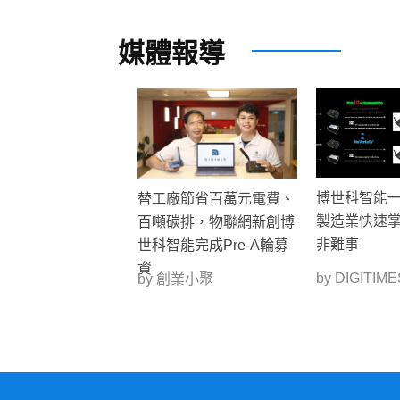
媒體報導
博世科智能
替工廠節省百萬元電費、
製造業快速
百噸碳排，物聯網新創博
非難事
世科智能完成Pre-A輪募
資
by DIGITIME
by 創業小聚