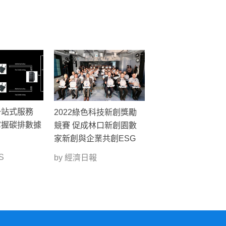
一站式服務
2022綠色科技新創獎勵
掌握碳排數據
競賽 促成林口新創園數
家新創與企業共創ESG
S
by 經濟日報