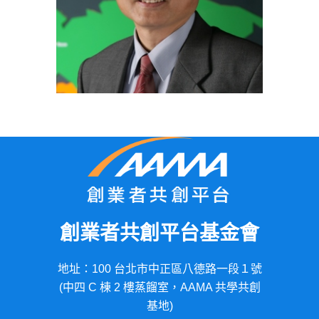
創業者共創平台基金會
地址：100 台北市中正區八德路一段１號
(中四 C 棟 2 樓蒸餾室，AAMA 共學共創
基地)