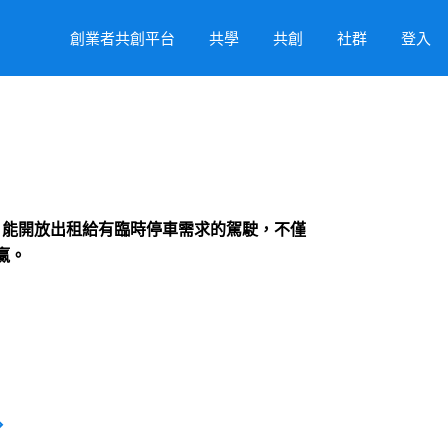
創業者共創平台
共學
共創
社群
登入
檔，能開放出租給有臨時停車需求的駕駛，不僅
贏。