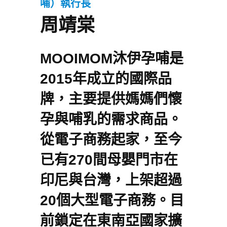
哺）
執行長
周靖棠
MOOIMOM
沐伊孕哺
是
2015
年成立的國際品
牌，主要提供媽媽們懷
孕與哺乳的需求商品。
從電子商務起家，至今
已有
270
間母嬰門市在
印尼與台灣，上架超過
20
個大型電子商務。目
前鎖定在東南亞國家擴