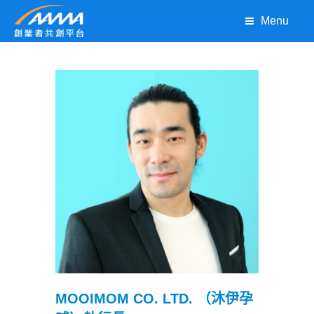
Menu
MOOIMOM CO. LTD. （沐伊孕