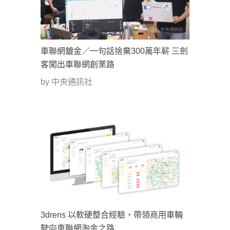
車聯網鍍金／一句話捨棄300萬年薪 三劍
客闖出車聯網創業路
by 中央通訊社
3drens 以軟硬整合經驗，帶領商用車輛
駛向車聯網淘金之路